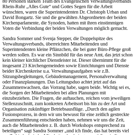
80 Personen starken Team des Evangelischen Verwaltungsverbands
Rhein-Ruhr „Alles Gute“ und Gottes Segen für die Arbeit
wünschten, waren die Superintendenten Dr. Christoph Urban und
David Bongartz. Sie und die gewählten Abgeordneten der beiden
Kirchenparlamente, die Synoden, hatten mit ihren einstimmigen
Voten die Verbindung der beiden Verwaltungen möglich gemacht.
Sandra Sommer und Svenja Stepper, die Doppelspitze des
Verwaltungsverbands, überreichten Mitarbeitenden und
Superintendenten kleine Pflänzchen, die bei guter Büro-Pflege groß
werden sollen. Es war ein Sinnbild für das neue Amt, das jetzt schon
kein kleiner kirchlicher Dienstleister ist. Dieser übernimmt für die
insgesamt 23 Kirchengemeinden sowie Einrichtungen und Dienste
beider Kirchenkreise u.a. Verwaltungsaufgaben wie z.B.
Sitzungsbegleitungen, Gebäudemanagement, Personalverwaltung
oder Finanzplanungen. Das Leitungsduo achtet jetzt auf das
Zusammenwachsen, das Vorrang habe, sagen beide. Wichtig sei es,
die Sorgen der Mitarbeitenden bei allen Planungen mit
einzubeziehen. Die Fragen, die auftauchen, reichen vom jeweiligen
Stellenzuschnitt, zum konkreten Arbeitsort bis hin zu der Art und
Organisation zukünftiger Betriebsausflüge. „Durch den agilen
Fusionsprozess, in dem wir uns bewusst für eine zeitlich gestreckte
Zusammenführung entschieden haben, nehmen wir uns die Zeit,
auch die Mitarbeitenden z. B. durch Workshops entsprechend zu
beteiligen“ sagt Sandra Sommer „und ich finde, das hat bereits viel