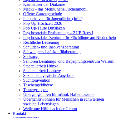
Kaufhäuser der Diakonie
Mecki – das MensChensKIrchenmobil
Offene Ganztagsschule
Perspektiven für Jugendliche (JuPs)
Pop-Up-Hochzeit 2026
Pop Up-Taufe Dinslaken
Psychosoziale Erstberatung – ZUE Rees I
Psychosoziales Zentrum für Flüchtlinge am Niederrhein
Rechtliche Betreuung
Schulden- und Insolvenzberatung
Schwangerschaftskonfliktberatung
Seelsorge
Senioren Beratungs- und Begegnungszentrum Walsum
Stadtteilarbeit Hünxe
Stadtteilarbeit Lohberg
Sexualpädagogische Angebote
Suchtprävention
Taschengeldbörse
Trauergruppen
Übergangshilfen für männl. Haftentlassene
Übergangswohnen für Menschen in schwierigen
sozialen Lebenslagen
Wellcome Hilfe nach der Geburt
Kontakt