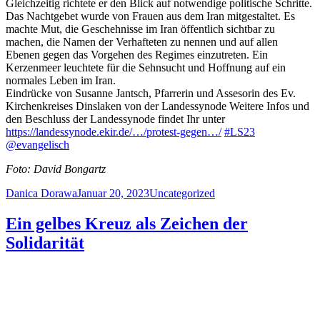
Gleichzeitig richtete er den Blick auf notwendige politische Schritte.
Das Nachtgebet wurde von Frauen aus dem Iran mitgestaltet. Es
machte Mut, die Geschehnisse im Iran öffentlich sichtbar zu
machen, die Namen der Verhafteten zu nennen und auf allen
Ebenen gegen das Vorgehen des Regimes einzutreten. Ein
Kerzenmeer leuchtete für die Sehnsucht und Hoffnung auf ein
normales Leben im Iran.
Eindrücke von Susanne Jantsch, Pfarrerin und Assesorin des Ev.
Kirchenkreises Dinslaken von der Landessynode Weitere Infos und
den Beschluss der Landessynode findet Ihr unter
https://landessynode.ekir.de/…/protest-gegen…/
#LS23
@evangelisch
Foto: David Bongartz
Author
Posted
Categories
Danica Dorawa
Januar 20, 2023
Uncategorized
on
Ein gelbes Kreuz als Zeichen der
Solidarität