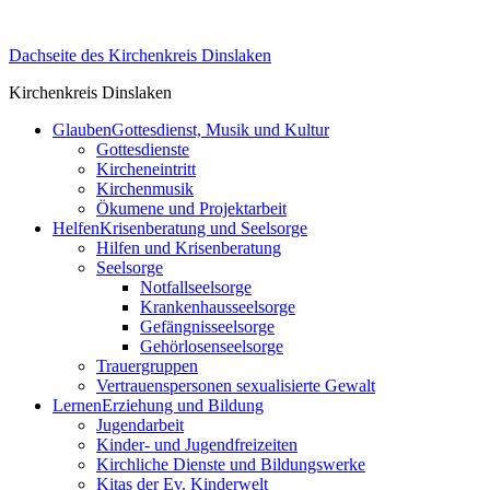
Skip
to
Dachseite des Kirchenkreis Dinslaken
content
Kirchenkreis Dinslaken
Glauben
Gottesdienst, Musik und Kultur
Gottesdienste
Kircheneintritt
Kirchenmusik
Ökumene und Projektarbeit
Helfen
Krisenberatung und Seelsorge
Hilfen und Krisenberatung
Seelsorge
Notfallseelsorge
Krankenhausseelsorge
Gefängnisseelsorge
Gehörlosenseelsorge
Trauergruppen
Vertrauenspersonen sexualisierte Gewalt
Lernen
Erziehung und Bildung
Jugendarbeit
Kinder- und Jugendfreizeiten
Kirchliche Dienste und Bildungswerke
Kitas der Ev. Kinderwelt