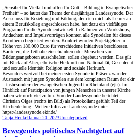
„Sensibel für Vielfalt und offen für Gott – Bildung in Evangelischer
Freiheit“ – so lautet das Thema der diesjährigen Landessynode. Der
Ausschuss für Erziehung und Bildung, dem ich mich als Lehrer an
einem Berufskolleg angeschlossen habe, hat dazu ein vielfältiges
Programm für die Synode entwickelt. In Rahmen von Workshops,
Andachten und Impulsvorträgen konnten alle Synodalen für dieses
Kernthema begeistert werden. Konkret wurden Projektgelder in
Höhe von 180.000 Euro für verschiedene Initiativen beschlossen.
Barrieren, die Teilhabe einschränken oder Menschen von
Bildungsangeboten ausschließen, sollen abgebaut werden. Das gilt
mit Blick auf Alter, ethnische Herkunft und Nationalität, Geschlecht
und sexuelle Identität, Religion und soziale Herkunft.
Besonders wertvoll bei meiner ersten Synode in Präsenz war der
Austausch mit jungen Synodalen aus dem kompletten Raum der ekir
– insbesondere der evangelischen Jugend im Rheinland (ejir). Im
Hinblick auf Partizipation von jungen Menschen in unserer Kirche
haben wir noch viel zu tun. Von der Landessynode berichtet
Christian Olges (rechts im Bild) als Protokollant gefühlt Teil der
Kirchenleitung. Weitere Infos zur Landessynode unter
https://landessynode.ekir.de/
Author
Posted
Categories
Tanja Henkel
Januar 20, 2023
Uncategorized
on
Bewegendes politisches Nachtgebet auf