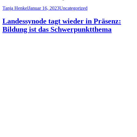
Author
Posted
Categories
Tanja Henkel
Januar 16, 2023
Uncategorized
on
Landessynode tagt wieder in Präsenz:
Bildung ist das Schwerpunktthema