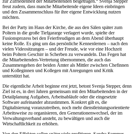
zur Zufriedenheit der Mitarbeitenden beigetragen.“ Svenja Stepper
freut zudem, dass manche Mitarbeitende eigene Ideen einbringen
und den Zusammenschluss für ihre eigene Entwicklung nutzen
möchten.
Bei der Party im Haus der Kirche, die aus den Sälen später zum
Poltern in die große Tiefgararge verlagert wurde, spielte der
Fusionsprozess bei den Feierfreudigen an dem Abend überhaupt
keine Rolle. Es ging um das persönliche Kennenlernen – nach den
vielen Videositzungen – und der Freude, wie vor eine Hochzeit
beim Poltern Geschirr in Scherben zu verwandeln. Das Fegen hat
die Mitarbeitenden-Vertretung übernommen, die auch das
Zusammengehen der beiden Ämter als Mittler zwischen Chefinnen
und Kolleginnen und Kollegen mit Anregungen und Kritik
unterstützt hat.
Die eigentliche Arbeit beginne erst jetzt, betont Svenja Stepper, denn
Ziel ist es, in drei Jahren gemeinsam mit den Mitarbeitenden in der
Detailplanung Aufgaben, Arbeitsabläufe oder die eingesetzte
Software aufeinander abzustimmen. Konkret gilt es, die
Digitalisierung voranzutreiben, noch mehr dienstleistungsorientierte
Arbeitsweise zu organisieren, den Generationenwechsel, der im
Verwaltungsverband ansteht, zu bewältigen und auch die
Wirtschaftlichkeit zu erhöhen.
Von den Effekten sollen später viele profitieren. Sandra Sommer