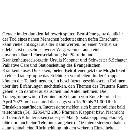
Gerade in der dunklen Jahreszeit spüren Betroffene ganz deutlich:
der Tod eines nahen Menschen bedeutet einen tiefen Einschnitt,
kann vielleicht sogar aus der Bahn werfen. So einen Verlust zu
erleben, ist ein sehr schwerer Weg, wenn er auch eine
unvermeidbare Lebenserfahrung ist. Pfarrerin und
Krankenhausseelsorgerin Ursula Kappner und Schwester S.Schager,
Palliative Care und Stationsleitung des Evangelischen
Krankenhauses Dinslaken, bieten Betroffenen jetzt die Möglichkeit
in einer Trauergruppe das Erlebte zu verarbeiten. In der Gruppe
können die Teilnehmenden, im beschützten geschlossenen Rahmen,
über ihre Erfahrungen nachdenken, den Themen des Trauerns Raum
geben, sich darüber austauschen und Anteil nehmen. Die
Trauergruppe wird 5 Termine im Zeitraum von Ende Februar bis
April 2023 umfassen und dienstags von 18.30 bis 21.00 Uhr in
Dinslaken stattfinden. Interessierte melden sich bitte möglichst bald
telefonisch (Tel. 02064/42 2865 Pfarrerin Kappner bzw. Nachricht
auf dem AB hinterlassen) oder per Mail (ursula.kappner@ekir.de),
bitte dort auch eine Telefonnr. angeben). Die Interessierten erhalten
dann zeitnah eine Rückmeldung mit den weiteren Einzelheiten.