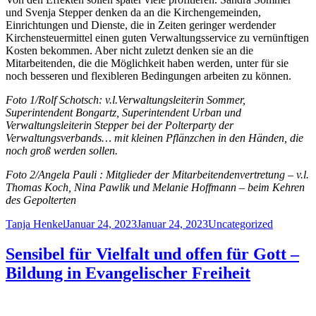
und Svenja Stepper denken da an die Kirchengemeinden,
Einrichtungen und Dienste, die in Zeiten geringer werdender
Kirchensteuermittel einen guten Verwaltungsservice zu vernünftigen
Kosten bekommen. Aber nicht zuletzt denken sie an die
Mitarbeitenden, die die Möglichkeit haben werden, unter für sie
noch besseren und flexibleren Bedingungen arbeiten zu können.
Foto 1/Rolf Schotsch: v.l.Verwaltungsleiterin Sommer,
Superintendent Bongartz, Superintendent Urban und
Verwaltungsleiterin Stepper bei der Polterparty der
Verwaltungsverbands… mit kleinen Pflänzchen in den Händen, die
noch groß werden sollen.
Foto 2/Angela Pauli : Mitglieder der Mitarbeitendenvertretung – v.l.
Thomas Koch, Nina Pawlik und Melanie Hoffmann – beim Kehren
des Gepolterten
Author
Posted
Categories
Tanja Henkel
Januar 24, 2023
Januar 24, 2023
Uncategorized
on
Sensibel für Vielfalt und offen für Gott –
Bildung in Evangelischer Freiheit