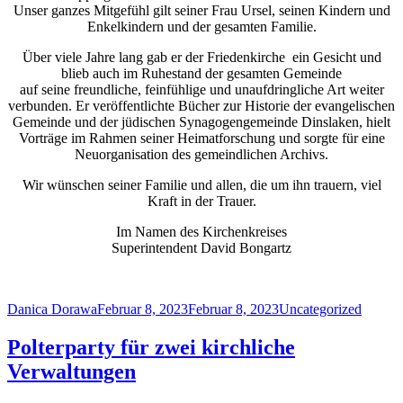
Unser ganzes Mitgefühl gilt seiner Frau Ursel, seinen Kindern und
Enkelkindern und der gesamten Familie.
Über viele Jahre lang gab er der Friedenkirche ein Gesicht und
blieb auch im Ruhestand der gesamten Gemeinde
auf seine freundliche, feinfühlige und unaufdringliche Art weiter
verbunden. Er veröffentlichte Bücher zur Historie der evangelischen
Gemeinde und der jüdischen Synagogengemeinde Dinslaken, hielt
Vorträge im Rahmen seiner Heimatforschung und sorgte für eine
Neuorganisation des gemeindlichen Archivs.
Wir wünschen seiner Familie und allen, die um ihn trauern, viel
Kraft in der Trauer.
Im Namen des Kirchenkreises
Superintendent David Bongartz
Author
Posted
Categories
Danica Dorawa
Februar 8, 2023
Februar 8, 2023
Uncategorized
on
Polterparty für zwei kirchliche
Verwaltungen