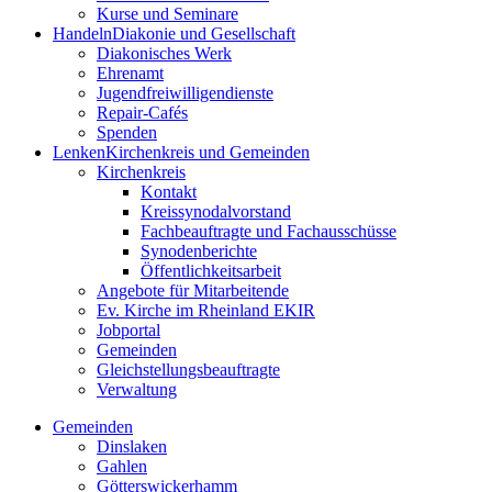
Kurse und Seminare
Handeln
Diakonie und Gesellschaft
Diakonisches Werk
Ehrenamt
Jugendfreiwilligendienste
Repair-Cafés
Spenden
Lenken
Kirchenkreis und Gemeinden
Kirchenkreis
Kontakt
Kreissynodalvorstand
Fachbeauftragte und Fachausschüsse
Synodenberichte
Öffentlichkeitsarbeit
Angebote für Mitarbeitende
Ev. Kirche im Rheinland EKIR
Jobportal
Gemeinden
Gleichstellungs­­­beauftragte
Verwaltung
Gemeinden
Dinslaken
Gahlen
Götterswickerhamm