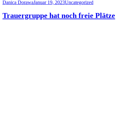
Author
Posted
Categories
Danica Dorawa
Januar 19, 2023
Uncategorized
on
Trauergruppe hat noch freie Plätze