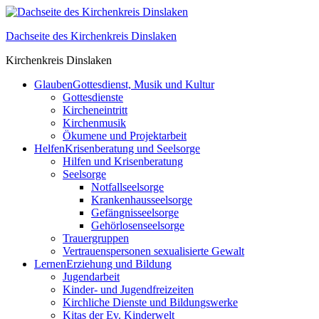
Skip
to
Dachseite des Kirchenkreis Dinslaken
content
Kirchenkreis Dinslaken
Glauben
Gottesdienst, Musik und Kultur
Gottesdienste
Kircheneintritt
Kirchenmusik
Ökumene und Projektarbeit
Helfen
Krisenberatung und Seelsorge
Hilfen und Krisenberatung
Seelsorge
Notfallseelsorge
Krankenhausseelsorge
Gefängnisseelsorge
Gehörlosenseelsorge
Trauergruppen
Vertrauenspersonen sexualisierte Gewalt
Lernen
Erziehung und Bildung
Jugendarbeit
Kinder- und Jugendfreizeiten
Kirchliche Dienste und Bildungswerke
Kitas der Ev. Kinderwelt