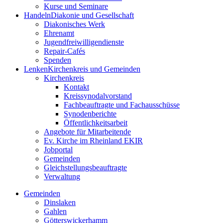
Kurse und Seminare
Handeln
Diakonie und Gesellschaft
Diakonisches Werk
Ehrenamt
Jugendfreiwilligendienste
Repair-Cafés
Spenden
Lenken
Kirchenkreis und Gemeinden
Kirchenkreis
Kontakt
Kreissynodalvorstand
Fachbeauftragte und Fachausschüsse
Synodenberichte
Öffentlichkeitsarbeit
Angebote für Mitarbeitende
Ev. Kirche im Rheinland EKIR
Jobportal
Gemeinden
Gleichstellungs­­­beauftragte
Verwaltung
Gemeinden
Dinslaken
Gahlen
Götterswickerhamm