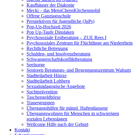
Kaufhäuser der Diakonie
Mecki – das MensChensKIrchenmobil
Offene Ganztagsschule
Perspektiven für Jugendliche (JuPs)
Pop-Up-Hochzeit 2026
Pop Up-Taufe Dinslaken
Psychosoziale Erstberatung – ZUE Rees I
Psychosoziales Zentrum für Flüchtlinge am Niederrhein
Rechtliche Betreuung
Schulden- und Insolvenzberatung
Schwangerschaftskonfliktberatung
Seelsorge
Senioren Beratungs- und Begegnungszentrum Walsum
Stadtteilarbeit Hünxe
Stadtteilarbeit Lohberg
Sexualpädagogische Angebote
Suchtprävention
Taschengeldbörse
Trauergruppen
Übergangshilfen für männl. Haftentlassene
Übergangswohnen für Menschen in schwierigen
sozialen Lebenslagen
Wellcome Hilfe nach der Geburt
Kontakt