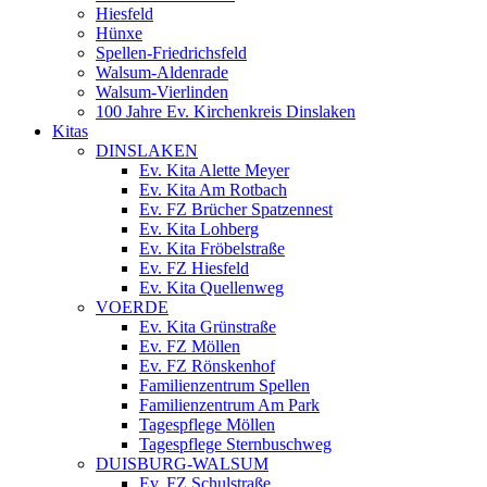
Hiesfeld
Hünxe
Spellen-Friedrichsfeld
Walsum-Aldenrade
Walsum-Vierlinden
100 Jahre Ev. Kirchenkreis Dinslaken
Kitas
DINSLAKEN
Ev. Kita Alette Meyer
Ev. Kita Am Rotbach
Ev. FZ Brücher Spatzennest
Ev. Kita Lohberg
Ev. Kita Fröbelstraße
Ev. FZ Hiesfeld
Ev. Kita Quellenweg
VOERDE
Ev. Kita Grünstraße
Ev. FZ Möllen
Ev. FZ Rönskenhof
Familienzentrum Spellen
Familienzentrum Am Park
Tagespflege Möllen
Tagespflege Sternbuschweg
DUISBURG-WALSUM
Ev. FZ Schulstraße