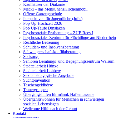
Kaufhäuser der Diakonie
Mecki – das MensChensKIrchenmobil
Offene Ganztagsschule
Perspektiven für Jugendliche (JuPs)
Pop-Up-Hochzeit 2026
Pop Up-Taufe Dinslaken
Psychosoziale Erstberatung – ZUE Rees I
Psychosoziales Zentrum für Flüchtlinge am Niederrhein
Rechtliche Betreuung
Schulden- und Insolvenzberatung
Schwangerschaftskonfliktberatung
Seelsorge
Senioren Beratungs- und Begegnungszentrum Walsum
Stadtteilarbeit Hünxe
Stadtteilarbeit Lohberg
Sexualpädagogische Angebote
Suchtprävention
Taschengeldbörse
Trauergruppen
Übergangshilfen für männl. Haftentlassene
Übergangswohnen für Menschen in schwierigen
sozialen Lebenslagen
Wellcome Hilfe nach der Geburt
Kontakt