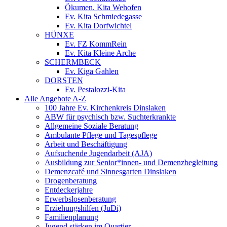
Ökumen. Kita Wehofen
Ev. Kita Schmiedegasse
Ev. Kita Dorfwichtel
HÜNXE
Ev. FZ KommRein
Ev. Kita Kleine Arche
SCHERMBECK
Ev. Kiga Gahlen
DORSTEN
Ev. Pestalozzi-Kita
Alle Angebote A-Z
100 Jahre Ev. Kirchenkreis Dinslaken
ABW für psychisch bzw. Suchterkrankte
Allgemeine Soziale Beratung
Ambulante Pflege und Tagespflege
Arbeit und Beschäftigung
Aufsuchende Jugendarbeit (AJA)
Ausbildung zur Senior*innen- und Demenzbegleitung
Demenzcafé und Sinnesgarten Dinslaken
Drogenberatung
Entdeckerjahre
Erwerbslosenberatung
Erziehungshilfen (JuDi)
Familienplanung
Jugend stärken im Quartier