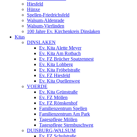
Hiesfeld
Hünxe
Spellen-Friedrichsfeld
Walsum-Aldenrade
Walsum-Vierlinden
100 Jahre Ev. Kirchenkreis Dinslaken
Kitas
DINSLAKEN
Ev. Kita Alette Meyer
Ev. Kita Am Rotbach
Ev. FZ Brücher Spatzennest
Ev. Kita Lohberg
Ev. Kita Fröbelstraße
Ev. FZ Hiesfeld
Ev. Kita Quellenweg
VOERDE
Ev. Kita Grünstraße
Ev. FZ Möllen
Ev. FZ Rönskenhof
Familienzentrum Spellen
Familienzentrum Am Park
Tagespflege Möllen
Tagespflege Sternbuschweg
DUISBURG-WALSUM
Ev. FZ Schulstraße