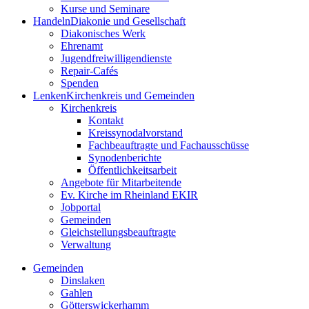
Kurse und Seminare
Handeln
Diakonie und Gesellschaft
Diakonisches Werk
Ehrenamt
Jugendfreiwilligendienste
Repair-Cafés
Spenden
Lenken
Kirchenkreis und Gemeinden
Kirchenkreis
Kontakt
Kreissynodalvorstand
Fachbeauftragte und Fachausschüsse
Synodenberichte
Öffentlichkeitsarbeit
Angebote für Mitarbeitende
Ev. Kirche im Rheinland EKIR
Jobportal
Gemeinden
Gleichstellungs­­­beauftragte
Verwaltung
Gemeinden
Dinslaken
Gahlen
Götterswickerhamm