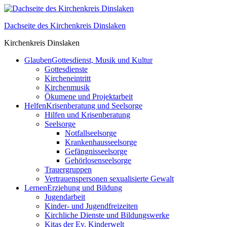
Skip
to
Dachseite des Kirchenkreis Dinslaken
content
Kirchenkreis Dinslaken
Glauben
Gottesdienst, Musik und Kultur
Gottesdienste
Kircheneintritt
Kirchenmusik
Ökumene und Projektarbeit
Helfen
Krisenberatung und Seelsorge
Hilfen und Krisenberatung
Seelsorge
Notfallseelsorge
Krankenhausseelsorge
Gefängnisseelsorge
Gehörlosenseelsorge
Trauergruppen
Vertrauenspersonen sexualisierte Gewalt
Lernen
Erziehung und Bildung
Jugendarbeit
Kinder- und Jugendfreizeiten
Kirchliche Dienste und Bildungswerke
Kitas der Ev. Kinderwelt