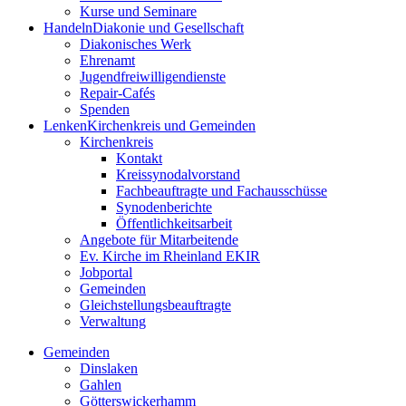
Kurse und Seminare
Handeln
Diakonie und Gesellschaft
Diakonisches Werk
Ehrenamt
Jugendfreiwilligendienste
Repair-Cafés
Spenden
Lenken
Kirchenkreis und Gemeinden
Kirchenkreis
Kontakt
Kreissynodalvorstand
Fachbeauftragte und Fachausschüsse
Synodenberichte
Öffentlichkeitsarbeit
Angebote für Mitarbeitende
Ev. Kirche im Rheinland EKIR
Jobportal
Gemeinden
Gleichstellungs­­­beauftragte
Verwaltung
Gemeinden
Dinslaken
Gahlen
Götterswickerhamm