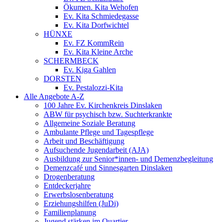
Ökumen. Kita Wehofen
Ev. Kita Schmiedegasse
Ev. Kita Dorfwichtel
HÜNXE
Ev. FZ KommRein
Ev. Kita Kleine Arche
SCHERMBECK
Ev. Kiga Gahlen
DORSTEN
Ev. Pestalozzi-Kita
Alle Angebote A-Z
100 Jahre Ev. Kirchenkreis Dinslaken
ABW für psychisch bzw. Suchterkrankte
Allgemeine Soziale Beratung
Ambulante Pflege und Tagespflege
Arbeit und Beschäftigung
Aufsuchende Jugendarbeit (AJA)
Ausbildung zur Senior*innen- und Demenzbegleitung
Demenzcafé und Sinnesgarten Dinslaken
Drogenberatung
Entdeckerjahre
Erwerbslosenberatung
Erziehungshilfen (JuDi)
Familienplanung
Jugend stärken im Quartier