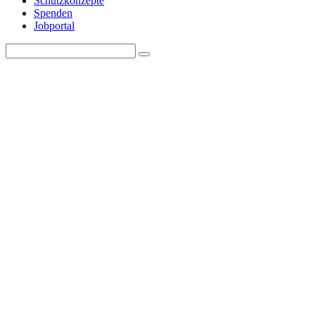
Schutzkonzepte
Spenden
Jobportal
Search
Search
for: