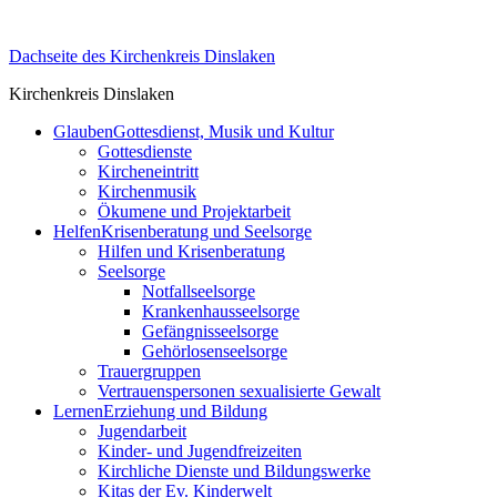
Skip
to
Dachseite des Kirchenkreis Dinslaken
content
Kirchenkreis Dinslaken
Glauben
Gottesdienst, Musik und Kultur
Gottesdienste
Kircheneintritt
Kirchenmusik
Ökumene und Projektarbeit
Helfen
Krisenberatung und Seelsorge
Hilfen und Krisenberatung
Seelsorge
Notfallseelsorge
Krankenhausseelsorge
Gefängnisseelsorge
Gehörlosenseelsorge
Trauergruppen
Vertrauenspersonen sexualisierte Gewalt
Lernen
Erziehung und Bildung
Jugendarbeit
Kinder- und Jugendfreizeiten
Kirchliche Dienste und Bildungswerke
Kitas der Ev. Kinderwelt