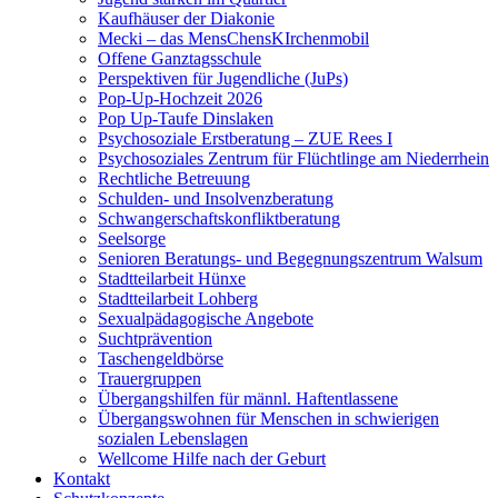
Kaufhäuser der Diakonie
Mecki – das MensChensKIrchenmobil
Offene Ganztagsschule
Perspektiven für Jugendliche (JuPs)
Pop-Up-Hochzeit 2026
Pop Up-Taufe Dinslaken
Psychosoziale Erstberatung – ZUE Rees I
Psychosoziales Zentrum für Flüchtlinge am Niederrhein
Rechtliche Betreuung
Schulden- und Insolvenzberatung
Schwangerschaftskonfliktberatung
Seelsorge
Senioren Beratungs- und Begegnungszentrum Walsum
Stadtteilarbeit Hünxe
Stadtteilarbeit Lohberg
Sexualpädagogische Angebote
Suchtprävention
Taschengeldbörse
Trauergruppen
Übergangshilfen für männl. Haftentlassene
Übergangswohnen für Menschen in schwierigen
sozialen Lebenslagen
Wellcome Hilfe nach der Geburt
Kontakt