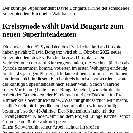
Der künftige Superintendent David Bongartz (li)und der scheidende
Superintendent Friedhelm Waldhausen
Kreissynode wählt David Bongartz zum
neuen Superintendenten
Die anwesenden 57 Synodalen des Ev. Kirchenkreises Dinslaken
haben gewählt: David Bongartz wird ab 1. Oktober 2022 neuer
Superintendent des Ev. Kirchenkreises Dinslaken. Die
Vertreter:innen der acht Kirchengemeinden, die zweimal jährlich als
Synode zusammen kommt, votierten im ersten Wahlgang eindeutig
für den 43-jährigen Pfarrer. „Ich danke ihnen sehr für ihr Vertrauen
und freue mich in diesem Kirchenkreis heimisch zu werden“, sagte
der künftige Superintendent nach seiner Wahl. Schon während
seiner Vorstellung hatte David Bongartz betont, wir sehr ihn die
Arbeit der Gemeinden, der Kinderwelt und der Diakonie im Ev.
Kirchenkreis beeindruckt habe. „Was mir grundsätzlich Mut macht,
ist die Arbeit mit Jugendlichen. Darauf sollten wir uns künftig
besinnen“, so der 43-Jährige. Der Kirchenkreis habe mit der
„Evangelischen Kinderwelt“ und dem Projekt „Junge Kirche“ schon
Grundsteine für die Zukunft gelegt.
Einen Schwerpunkt seiner Arbeit sieht er im großen
Veränderungsprozess, in dem sich die Kirche befindet. Sein Ziel sei