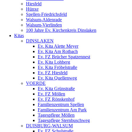
Hiesfeld
Hünxe
Spellen-Friedrichsfeld
Walsum-Aldenrade
Walsum-Vierlinden
100 Jahre Ev. Kirchenkreis Dinslaken
Kitas
DINSLAKEN
Ev. Kita Alette Meyer
Ev. Kita Am Rotbach
Ev. FZ Brücher Spatzennest
Ev. Kita Lohberg
Ev. Kita Fröbelstraße
Ev. FZ Hiesfeld
Ev. Kita Quellenweg
VOERDE
Ev. Kita Grünstraße
Ev. FZ Möllen
Ev. FZ Rönskenhof
Familienzentrum Spellen
Familienzentrum Am Park
Tagespflege Möllen
Tagespflege Sternbuschweg
DUISBURG-WALSUM
Ev. FZ Schulstraße