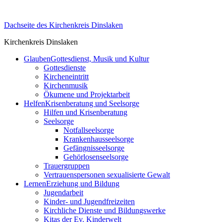
Skip
to
Dachseite des Kirchenkreis Dinslaken
content
Kirchenkreis Dinslaken
Glauben
Gottesdienst, Musik und Kultur
Gottesdienste
Kircheneintritt
Kirchenmusik
Ökumene und Projektarbeit
Helfen
Krisenberatung und Seelsorge
Hilfen und Krisenberatung
Seelsorge
Notfallseelsorge
Krankenhausseelsorge
Gefängnisseelsorge
Gehörlosenseelsorge
Trauergruppen
Vertrauenspersonen sexualisierte Gewalt
Lernen
Erziehung und Bildung
Jugendarbeit
Kinder- und Jugendfreizeiten
Kirchliche Dienste und Bildungswerke
Kitas der Ev. Kinderwelt