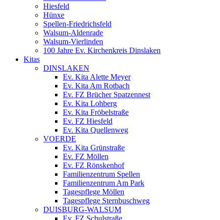
Hiesfeld
Hünxe
Spellen-Friedrichsfeld
Walsum-Aldenrade
Walsum-Vierlinden
100 Jahre Ev. Kirchenkreis Dinslaken
Kitas
DINSLAKEN
Ev. Kita Alette Meyer
Ev. Kita Am Rotbach
Ev. FZ Brücher Spatzennest
Ev. Kita Lohberg
Ev. Kita Fröbelstraße
Ev. FZ Hiesfeld
Ev. Kita Quellenweg
VOERDE
Ev. Kita Grünstraße
Ev. FZ Möllen
Ev. FZ Rönskenhof
Familienzentrum Spellen
Familienzentrum Am Park
Tagespflege Möllen
Tagespflege Sternbuschweg
DUISBURG-WALSUM
Ev. FZ Schulstraße