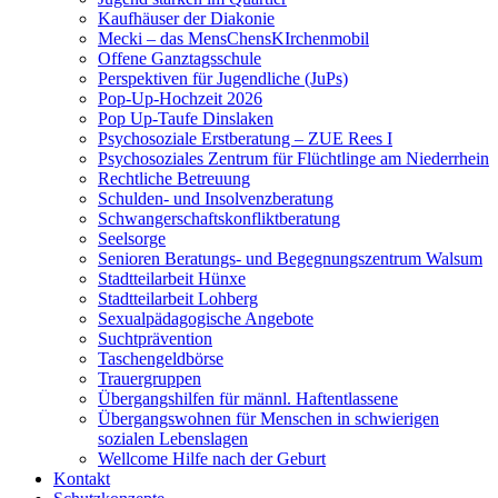
Kaufhäuser der Diakonie
Mecki – das MensChensKIrchenmobil
Offene Ganztagsschule
Perspektiven für Jugendliche (JuPs)
Pop-Up-Hochzeit 2026
Pop Up-Taufe Dinslaken
Psychosoziale Erstberatung – ZUE Rees I
Psychosoziales Zentrum für Flüchtlinge am Niederrhein
Rechtliche Betreuung
Schulden- und Insolvenzberatung
Schwangerschaftskonfliktberatung
Seelsorge
Senioren Beratungs- und Begegnungszentrum Walsum
Stadtteilarbeit Hünxe
Stadtteilarbeit Lohberg
Sexualpädagogische Angebote
Suchtprävention
Taschengeldbörse
Trauergruppen
Übergangshilfen für männl. Haftentlassene
Übergangswohnen für Menschen in schwierigen
sozialen Lebenslagen
Wellcome Hilfe nach der Geburt
Kontakt