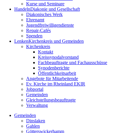
Kurse und Seminare
Handeln
Diakonie und Gesellschaft
Diakonisches Werk
Ehrenamt
Jugendfreiwilligendienste
Repair-Cafés
Spenden
Lenken
Kirchenkreis und Gemeinden
Kirchenkreis
Kontakt
Kreissynodalvorstand
Fachbeauftragte und Fachausschüsse
Synodenberichte
Öffentlichkeitsarbeit
Angebote für Mitarbeitende
Ev. Kirche im Rheinland EKIR
Jobportal
Gemeinden
Gleichstellungs­­­beauftragte
Verwaltung
Gemeinden
Dinslaken
Gahlen
Götterswickerhamm