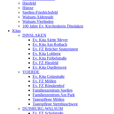
Hiesfeld
Hünxe
Spellen-Friedrichsfeld
Walsum-Aldenrade
Walsum-Vierlinden
100 Jahre Ev. Kirchenkreis Dinslaken
Kitas
DINSLAKEN
Ev. Kita Alette Meyer
Ev. Kita Am Rotbach
Ev. FZ Brücher Spatzennest
Ev. Kita Lohberg
Ev. Kita Fröbelstraße
Ev. FZ Hiesfeld
Ev. Kita Quellenweg
VOERDE
Ev. Kita Grünstraße
Ev. FZ Möllen
Ev. FZ Rönskenhof
Familienzentrum Spellen
Familienzentrum Am Park
Tagespflege Möllen
Tagespflege Sternbuschweg
DUISBURG-WALSUM
Ev. FZ Schulstraße