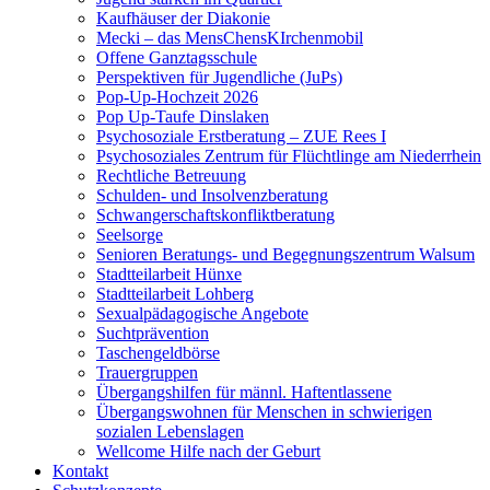
Kaufhäuser der Diakonie
Mecki – das MensChensKIrchenmobil
Offene Ganztagsschule
Perspektiven für Jugendliche (JuPs)
Pop-Up-Hochzeit 2026
Pop Up-Taufe Dinslaken
Psychosoziale Erstberatung – ZUE Rees I
Psychosoziales Zentrum für Flüchtlinge am Niederrhein
Rechtliche Betreuung
Schulden- und Insolvenzberatung
Schwangerschaftskonfliktberatung
Seelsorge
Senioren Beratungs- und Begegnungszentrum Walsum
Stadtteilarbeit Hünxe
Stadtteilarbeit Lohberg
Sexualpädagogische Angebote
Suchtprävention
Taschengeldbörse
Trauergruppen
Übergangshilfen für männl. Haftentlassene
Übergangswohnen für Menschen in schwierigen
sozialen Lebenslagen
Wellcome Hilfe nach der Geburt
Kontakt