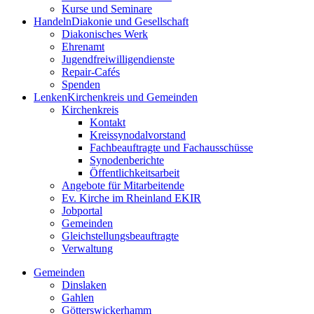
Kurse und Seminare
Handeln
Diakonie und Gesellschaft
Diakonisches Werk
Ehrenamt
Jugendfreiwilligendienste
Repair-Cafés
Spenden
Lenken
Kirchenkreis und Gemeinden
Kirchenkreis
Kontakt
Kreissynodalvorstand
Fachbeauftragte und Fachausschüsse
Synodenberichte
Öffentlichkeitsarbeit
Angebote für Mitarbeitende
Ev. Kirche im Rheinland EKIR
Jobportal
Gemeinden
Gleichstellungs­­­beauftragte
Verwaltung
Gemeinden
Dinslaken
Gahlen
Götterswickerhamm