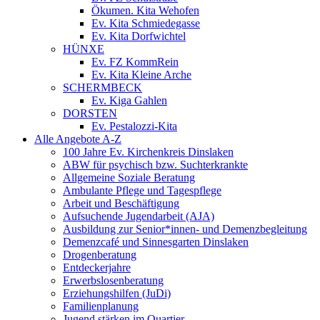
Ökumen. Kita Wehofen
Ev. Kita Schmiedegasse
Ev. Kita Dorfwichtel
HÜNXE
Ev. FZ KommRein
Ev. Kita Kleine Arche
SCHERMBECK
Ev. Kiga Gahlen
DORSTEN
Ev. Pestalozzi-Kita
Alle Angebote A-Z
100 Jahre Ev. Kirchenkreis Dinslaken
ABW für psychisch bzw. Suchterkrankte
Allgemeine Soziale Beratung
Ambulante Pflege und Tagespflege
Arbeit und Beschäftigung
Aufsuchende Jugendarbeit (AJA)
Ausbildung zur Senior*innen- und Demenzbegleitung
Demenzcafé und Sinnesgarten Dinslaken
Drogenberatung
Entdeckerjahre
Erwerbslosenberatung
Erziehungshilfen (JuDi)
Familienplanung
Jugend stärken im Quartier