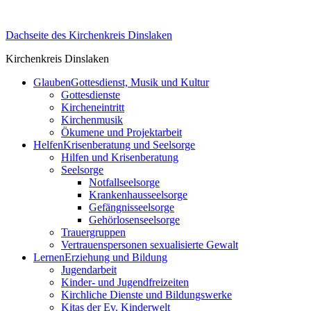
Skip
to
Dachseite des Kirchenkreis Dinslaken
content
Kirchenkreis Dinslaken
Glauben
Gottesdienst, Musik und Kultur
Gottesdienste
Kircheneintritt
Kirchenmusik
Ökumene und Projektarbeit
Helfen
Krisenberatung und Seelsorge
Hilfen und Krisenberatung
Seelsorge
Notfallseelsorge
Krankenhausseelsorge
Gefängnisseelsorge
Gehörlosenseelsorge
Trauergruppen
Vertrauenspersonen sexualisierte Gewalt
Lernen
Erziehung und Bildung
Jugendarbeit
Kinder- und Jugendfreizeiten
Kirchliche Dienste und Bildungswerke
Kitas der Ev. Kinderwelt