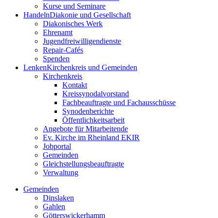
Kurse und Seminare
Handeln
Diakonie und Gesellschaft
Diakonisches Werk
Ehrenamt
Jugendfreiwilligendienste
Repair-Cafés
Spenden
Lenken
Kirchenkreis und Gemeinden
Kirchenkreis
Kontakt
Kreissynodalvorstand
Fachbeauftragte und Fachausschüsse
Synodenberichte
Öffentlichkeitsarbeit
Angebote für Mitarbeitende
Ev. Kirche im Rheinland EKIR
Jobportal
Gemeinden
Gleichstellungs­­­beauftragte
Verwaltung
Gemeinden
Dinslaken
Gahlen
Götterswickerhamm