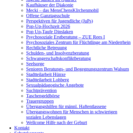
Kaufhäuser der Diakonie
Mecki – das MensChensKIrchenmobil
Offene Ganztagsschule
Perspektiven für Jugendliche (JuPs)
Pop-Up-Hochzeit 2026
Pop Up-Taufe Dinslaken
Psychosoziale Erstberatung – ZUE Rees I
Psychosoziales Zentrum für Flüchtlinge am Niederrhein
Rechtliche Betreuung
Schulden- und Insolvenzberatung
Schwangerschaftskonfliktberatung
Seelsorge
Senioren Beratungs- und Begegnungszentrum Walsum
Stadtteilarbeit Hünxe
Stadtteilarbeit Lohberg
Sexualpädagogische Angebote
Suchtprävention
Taschengeldbörse
Trauergruppen
Übergangshilfen für männl. Haftentlassene
Übergangswohnen für Menschen in schwierigen
sozialen Lebenslagen
Wellcome Hilfe nach der Geburt
Kontakt