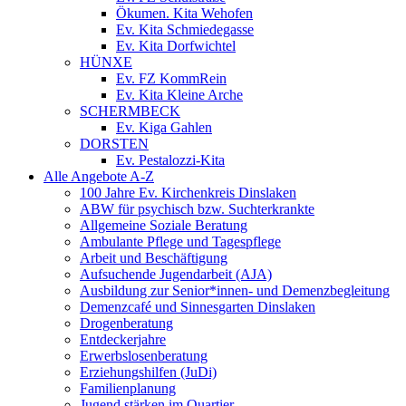
Ökumen. Kita Wehofen
Ev. Kita Schmiedegasse
Ev. Kita Dorfwichtel
HÜNXE
Ev. FZ KommRein
Ev. Kita Kleine Arche
SCHERMBECK
Ev. Kiga Gahlen
DORSTEN
Ev. Pestalozzi-Kita
Alle Angebote A-Z
100 Jahre Ev. Kirchenkreis Dinslaken
ABW für psychisch bzw. Suchterkrankte
Allgemeine Soziale Beratung
Ambulante Pflege und Tagespflege
Arbeit und Beschäftigung
Aufsuchende Jugendarbeit (AJA)
Ausbildung zur Senior*innen- und Demenzbegleitung
Demenzcafé und Sinnesgarten Dinslaken
Drogenberatung
Entdeckerjahre
Erwerbslosenberatung
Erziehungshilfen (JuDi)
Familienplanung
Jugend stärken im Quartier