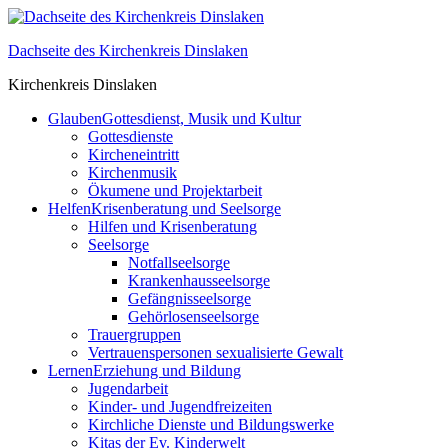
Skip
to
Dachseite des Kirchenkreis Dinslaken
content
Kirchenkreis Dinslaken
Glauben
Gottesdienst, Musik und Kultur
Gottesdienste
Kircheneintritt
Kirchenmusik
Ökumene und Projektarbeit
Helfen
Krisenberatung und Seelsorge
Hilfen und Krisenberatung
Seelsorge
Notfallseelsorge
Krankenhausseelsorge
Gefängnisseelsorge
Gehörlosenseelsorge
Trauergruppen
Vertrauenspersonen sexualisierte Gewalt
Lernen
Erziehung und Bildung
Jugendarbeit
Kinder- und Jugendfreizeiten
Kirchliche Dienste und Bildungswerke
Kitas der Ev. Kinderwelt