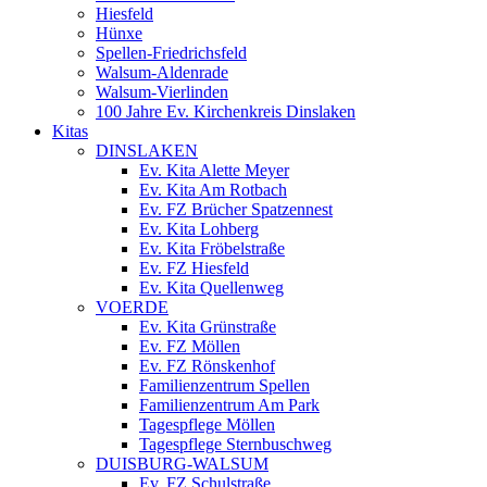
Hiesfeld
Hünxe
Spellen-Friedrichsfeld
Walsum-Aldenrade
Walsum-Vierlinden
100 Jahre Ev. Kirchenkreis Dinslaken
Kitas
DINSLAKEN
Ev. Kita Alette Meyer
Ev. Kita Am Rotbach
Ev. FZ Brücher Spatzennest
Ev. Kita Lohberg
Ev. Kita Fröbelstraße
Ev. FZ Hiesfeld
Ev. Kita Quellenweg
VOERDE
Ev. Kita Grünstraße
Ev. FZ Möllen
Ev. FZ Rönskenhof
Familienzentrum Spellen
Familienzentrum Am Park
Tagespflege Möllen
Tagespflege Sternbuschweg
DUISBURG-WALSUM
Ev. FZ Schulstraße