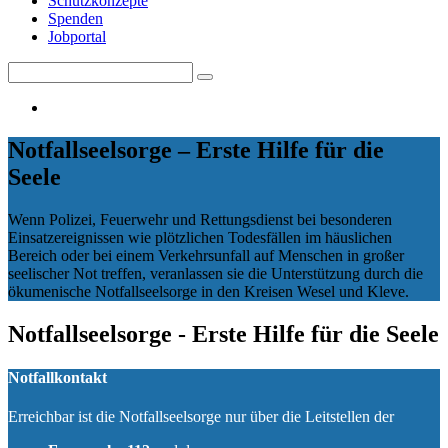
Schutzkonzepte
Spenden
Jobportal
Search
Search
for:
Notfallseelsorge – Erste Hilfe für die
Seele
Wenn Polizei, Feuerwehr und Rettungsdienst bei besonderen
Einsatzereignissen wie plötzlichen Todesfällen im häuslichen
Bereich oder bei einem Verkehrsunfall auf Menschen in großer
seelischer Not treffen, veranlassen sie die Unterstützung durch die
ökumenische Notfallseelsorge in den Kreisen Wesel und Kleve.
Notfallseelsorge - Erste Hilfe für die Seele
Notfallkontakt
Erreichbar ist die Notfallseelsorge nur über die Leitstellen der