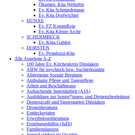
Ökumen. Kita Wehofen
Ev. Kita Schmiedegasse
Ev. Kita Dorfwichtel
HÜNXE
Ev. FZ KommRein
Ev. Kita Kleine Arche
SCHERMBECK
Ev. Kiga Gahlen
DORSTEN
Ev. Pestalozzi-Kita
Alle Angebote A-Z
100 Jahre Ev. Kirchenkreis Dinslaken
ABW für psychisch bzw. Suchterkrankte
Allgemeine Soziale Beratung
Ambulante Pflege und Tagespflege
Arbeit und Beschäftigung
Aufsuchende Jugendarbeit (AJA)
Ausbildung zur Senior*innen- und Demenzbegleitung
Demenzcafé und Sinnesgarten Dinslaken
Drogenberatung
Entdeckerjahre
Erwerbslosenberatung
Erziehungshilfen (JuDi)
Familienplanung
Jugend stärken im Quartier