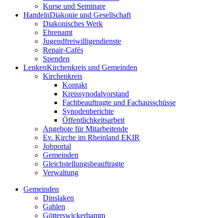
Kurse und Seminare
Handeln
Diakonie und Gesellschaft
Diakonisches Werk
Ehrenamt
Jugendfreiwilligendienste
Repair-Cafés
Spenden
Lenken
Kirchenkreis und Gemeinden
Kirchenkreis
Kontakt
Kreissynodalvorstand
Fachbeauftragte und Fachausschüsse
Synodenberichte
Öffentlichkeitsarbeit
Angebote für Mitarbeitende
Ev. Kirche im Rheinland EKIR
Jobportal
Gemeinden
Gleichstellungs­­­beauftragte
Verwaltung
Gemeinden
Dinslaken
Gahlen
Götterswickerhamm