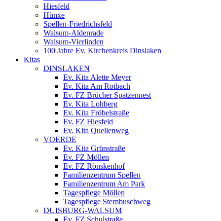
Hiesfeld
Hünxe
Spellen-Friedrichsfeld
Walsum-Aldenrade
Walsum-Vierlinden
100 Jahre Ev. Kirchenkreis Dinslaken
Kitas
DINSLAKEN
Ev. Kita Alette Meyer
Ev. Kita Am Rotbach
Ev. FZ Brücher Spatzennest
Ev. Kita Lohberg
Ev. Kita Fröbelstraße
Ev. FZ Hiesfeld
Ev. Kita Quellenweg
VOERDE
Ev. Kita Grünstraße
Ev. FZ Möllen
Ev. FZ Rönskenhof
Familienzentrum Spellen
Familienzentrum Am Park
Tagespflege Möllen
Tagespflege Sternbuschweg
DUISBURG-WALSUM
Ev. FZ Schulstraße