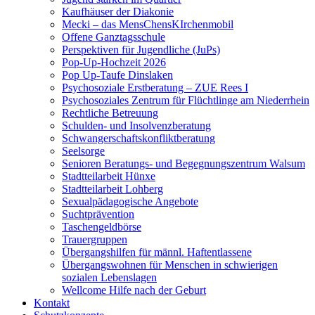
Kaufhäuser der Diakonie
Mecki – das MensChensKIrchenmobil
Offene Ganztagsschule
Perspektiven für Jugendliche (JuPs)
Pop-Up-Hochzeit 2026
Pop Up-Taufe Dinslaken
Psychosoziale Erstberatung – ZUE Rees I
Psychosoziales Zentrum für Flüchtlinge am Niederrhein
Rechtliche Betreuung
Schulden- und Insolvenzberatung
Schwangerschaftskonfliktberatung
Seelsorge
Senioren Beratungs- und Begegnungszentrum Walsum
Stadtteilarbeit Hünxe
Stadtteilarbeit Lohberg
Sexualpädagogische Angebote
Suchtprävention
Taschengeldbörse
Trauergruppen
Übergangshilfen für männl. Haftentlassene
Übergangswohnen für Menschen in schwierigen
sozialen Lebenslagen
Wellcome Hilfe nach der Geburt
Kontakt