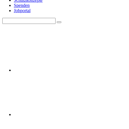
Schutzkonzepte
Spenden
Jobportal
Search
Search
for: