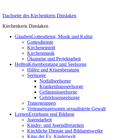
Skip
to
Dachseite des Kirchenkreis Dinslaken
content
Kirchenkreis Dinslaken
Glauben
Gottesdienst, Musik und Kultur
Gottesdienste
Kircheneintritt
Kirchenmusik
Ökumene und Projektarbeit
Helfen
Krisenberatung und Seelsorge
Hilfen und Krisenberatung
Seelsorge
Notfallseelsorge
Krankenhausseelsorge
Gefängnisseelsorge
Gehörlosenseelsorge
Trauergruppen
Vertrauenspersonen sexualisierte Gewalt
Lernen
Erziehung und Bildung
Jugendarbeit
Kinder- und Jugendfreizeiten
Kirchliche Dienste und Bildungswerke
Kitas der Ev. Kinderwelt