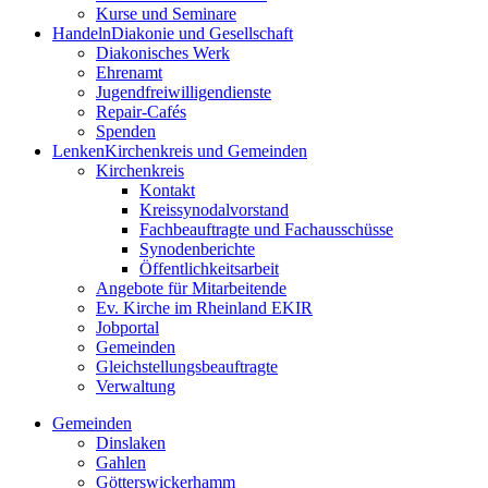
Kurse und Seminare
Handeln
Diakonie und Gesellschaft
Diakonisches Werk
Ehrenamt
Jugendfreiwilligendienste
Repair-Cafés
Spenden
Lenken
Kirchenkreis und Gemeinden
Kirchenkreis
Kontakt
Kreissynodalvorstand
Fachbeauftragte und Fachausschüsse
Synodenberichte
Öffentlichkeitsarbeit
Angebote für Mitarbeitende
Ev. Kirche im Rheinland EKIR
Jobportal
Gemeinden
Gleichstellungs­­­beauftragte
Verwaltung
Gemeinden
Dinslaken
Gahlen
Götterswickerhamm