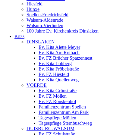
Hiesfeld
Hünxe
Spellen-Friedrichsfeld
Walsum-Aldenrade
Walsum-Vierlinden
100 Jahre Ev. Kirchenkreis Dinslaken
Kitas
DINSLAKEN
Ev. Kita Alette Meyer
Ev. Kita Am Rotbach
Ev. FZ Brücher Spatzennest
Ev. Kita Lohberg
Ev. Kita Fröbelstraße
Ev. FZ Hiesfeld
Ev. Kita Quellenweg
VOERDE
Ev. Kita Grünstraße
Ev. FZ Möllen
Ev. FZ Rönskenhof
Familienzentrum Spellen
Familienzentrum Am Park
Tagespflege Möllen
Tagespflege Sternbuschweg
DUISBURG-WALSUM
Ev. FZ Schulstraße