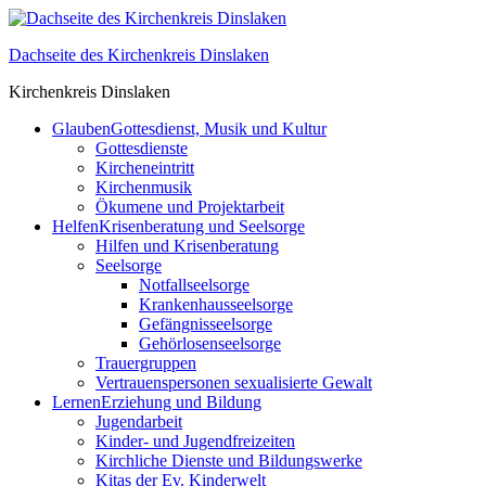
Skip
to
Dachseite des Kirchenkreis Dinslaken
content
Kirchenkreis Dinslaken
Glauben
Gottesdienst, Musik und Kultur
Gottesdienste
Kircheneintritt
Kirchenmusik
Ökumene und Projektarbeit
Helfen
Krisenberatung und Seelsorge
Hilfen und Krisenberatung
Seelsorge
Notfallseelsorge
Krankenhausseelsorge
Gefängnisseelsorge
Gehörlosenseelsorge
Trauergruppen
Vertrauenspersonen sexualisierte Gewalt
Lernen
Erziehung und Bildung
Jugendarbeit
Kinder- und Jugendfreizeiten
Kirchliche Dienste und Bildungswerke
Kitas der Ev. Kinderwelt