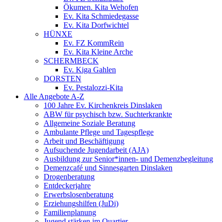
Ökumen. Kita Wehofen
Ev. Kita Schmiedegasse
Ev. Kita Dorfwichtel
HÜNXE
Ev. FZ KommRein
Ev. Kita Kleine Arche
SCHERMBECK
Ev. Kiga Gahlen
DORSTEN
Ev. Pestalozzi-Kita
Alle Angebote A-Z
100 Jahre Ev. Kirchenkreis Dinslaken
ABW für psychisch bzw. Suchterkrankte
Allgemeine Soziale Beratung
Ambulante Pflege und Tagespflege
Arbeit und Beschäftigung
Aufsuchende Jugendarbeit (AJA)
Ausbildung zur Senior*innen- und Demenzbegleitung
Demenzcafé und Sinnesgarten Dinslaken
Drogenberatung
Entdeckerjahre
Erwerbslosenberatung
Erziehungshilfen (JuDi)
Familienplanung
Jugend stärken im Quartier