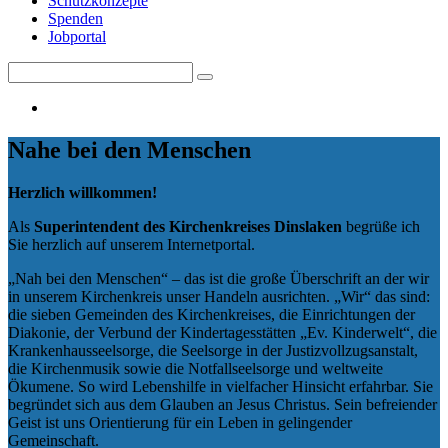
Schutzkonzepte
Spenden
Jobportal
Search
Search
for:
Nahe bei den Menschen
Herzlich willkommen!
Als
Superintendent des Kirchenkreises Dinslaken
begrüße ich
Sie herzlich auf unserem Internetportal.
„Nah bei den Menschen“ – das ist die große Überschrift an der wir
in unserem Kirchenkreis unser Handeln ausrichten. „Wir“ das sind:
die sieben Gemeinden des Kirchenkreises, die Einrichtungen der
Diakonie, der Verbund der Kindertagesstätten „Ev. Kinderwelt“, die
Krankenhausseelsorge, die Seelsorge in der Justizvollzugsanstalt,
die Kirchenmusik sowie die Notfallseelsorge und weltweite
Ökumene. So wird Lebenshilfe in vielfacher Hinsicht erfahrbar. Sie
begründet sich aus dem Glauben an Jesus Christus. Sein befreiender
Geist ist uns Orientierung für ein Leben in gelingender
Gemeinschaft.