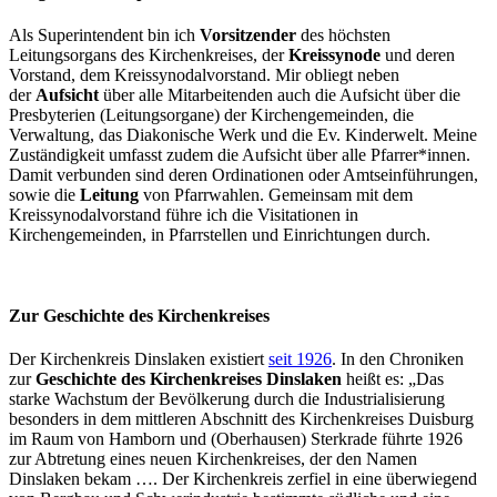
Als Superintendent bin ich
Vorsitzender
des höchsten
Leitungsorgans des Kirchenkreises, der
Kreissynode
und deren
Vorstand, dem Kreissynodalvorstand. Mir obliegt neben
der
Aufsicht
über alle Mitarbeitenden auch die Aufsicht über die
Presbyterien (Leitungsorgane) der Kirchengemeinden, die
Verwaltung, das Diakonische Werk und die Ev. Kinderwelt. Meine
Zuständigkeit umfasst zudem die Aufsicht über alle Pfarrer*innen.
Damit verbunden sind deren Ordinationen oder Amtseinführungen,
sowie die
Leitung
von Pfarrwahlen. Gemeinsam mit dem
Kreissynodalvorstand führe ich die Visitationen in
Kirchengemeinden, in Pfarrstellen und Einrichtungen durch.
Zur Geschichte des Kirchenkreises
Der Kirchenkreis Dinslaken existiert
seit 1926
. In den Chroniken
zur
Geschichte des Kirchenkreises Dinslaken
heißt es: „Das
starke Wachstum der Bevölkerung durch die Industrialisierung
besonders in dem mittleren Abschnitt des Kirchenkreises Duisburg
im Raum von Hamborn und (Oberhausen) Sterkrade führte 1926
zur Abtretung eines neuen Kirchenkreises, der den Namen
Dinslaken bekam …. Der Kirchenkreis zerfiel in eine überwiegend