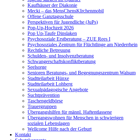
Kaufhäuser der Diakonie
Mecki – das MensChensKIrchenmobil
Offene Ganztagsschule
Perspektiven für Jugendliche (JuPs)
Pop-Up-Hochzeit 2026
Pop Up-Taufe Dinslaken
Psychosoziale Erstberatung – ZUE Rees I
Psychosoziales Zentrum für Flüchtlinge am Niederrhein
Rechtliche Betreuung
Schulden- und Insolvenzberatung
Schwangerschaftskonfliktberatung
Seelsorge
Senioren Beratungs- und Begegnungszentrum Walsum
Stadtteilarbeit Hünxe
Stadtteilarbeit Lohberg
Sexualpädagogische Angebote
Suchtprävention
Taschengeldbörse
Trauergruppen
Übergangshilfen für männl. Haftentlassene
Übergangswohnen für Menschen in schwierigen
sozialen Lebenslagen
Wellcome Hilfe nach der Geburt
Kontakt