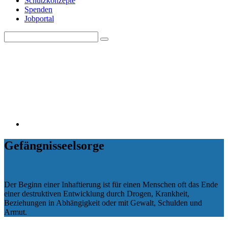
Schutzkonzepte
Spenden
Jobportal
Search
Search
for:
Gefängnisseelsorge
Der Beginn einer Inhaftierung ist für einen Menschen oft das Ende
einer destruktiven Entwicklung durch Drogen, Krankheit,
Beziehungen in Abhängigkeit oder mit Gewalt, Schulden und
Armut.