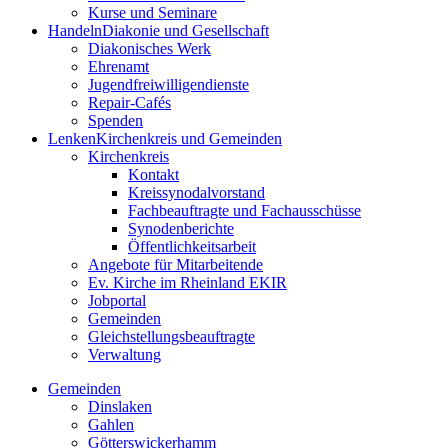
Kurse und Seminare
Handeln
Diakonie und Gesellschaft
Diakonisches Werk
Ehrenamt
Jugendfreiwilligendienste
Repair-Cafés
Spenden
Lenken
Kirchenkreis und Gemeinden
Kirchenkreis
Kontakt
Kreissynodalvorstand
Fachbeauftragte und Fachausschüsse
Synodenberichte
Öffentlichkeitsarbeit
Angebote für Mitarbeitende
Ev. Kirche im Rheinland EKIR
Jobportal
Gemeinden
Gleichstellungs­­­beauftragte
Verwaltung
Gemeinden
Dinslaken
Gahlen
Götterswickerhamm