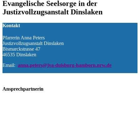
Evangelische Seelsorge in der
Justizvollzugsanstalt Dinslaken
Kontakt
Pfarrerin Anna Peters
Justizvollzugsanstalt Dinslaken
Bismarckstrasse 47
46535 Dinslaken
Email:
anna.peters@jva-duisburg-hamborn.nrw.de
Ansprechpartnerin