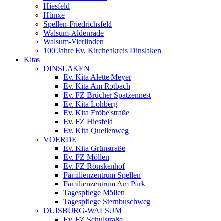
Hiesfeld
Hünxe
Spellen-Friedrichsfeld
Walsum-Aldenrade
Walsum-Vierlinden
100 Jahre Ev. Kirchenkreis Dinslaken
Kitas
DINSLAKEN
Ev. Kita Alette Meyer
Ev. Kita Am Rotbach
Ev. FZ Brücher Spatzennest
Ev. Kita Lohberg
Ev. Kita Fröbelstraße
Ev. FZ Hiesfeld
Ev. Kita Quellenweg
VOERDE
Ev. Kita Grünstraße
Ev. FZ Möllen
Ev. FZ Rönskenhof
Familienzentrum Spellen
Familienzentrum Am Park
Tagespflege Möllen
Tagespflege Sternbuschweg
DUISBURG-WALSUM
Ev. FZ Schulstraße