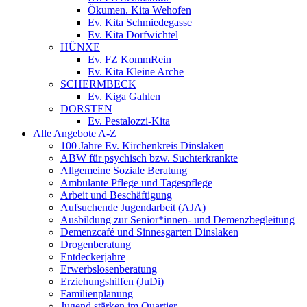
Ökumen. Kita Wehofen
Ev. Kita Schmiedegasse
Ev. Kita Dorfwichtel
HÜNXE
Ev. FZ KommRein
Ev. Kita Kleine Arche
SCHERMBECK
Ev. Kiga Gahlen
DORSTEN
Ev. Pestalozzi-Kita
Alle Angebote A-Z
100 Jahre Ev. Kirchenkreis Dinslaken
ABW für psychisch bzw. Suchterkrankte
Allgemeine Soziale Beratung
Ambulante Pflege und Tagespflege
Arbeit und Beschäftigung
Aufsuchende Jugendarbeit (AJA)
Ausbildung zur Senior*innen- und Demenzbegleitung
Demenzcafé und Sinnesgarten Dinslaken
Drogenberatung
Entdeckerjahre
Erwerbslosenberatung
Erziehungshilfen (JuDi)
Familienplanung
Jugend stärken im Quartier