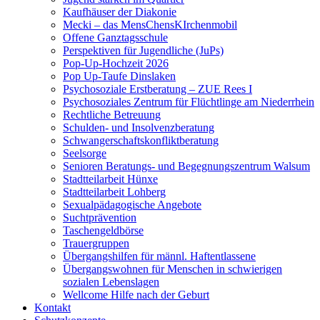
Kaufhäuser der Diakonie
Mecki – das MensChensKIrchenmobil
Offene Ganztagsschule
Perspektiven für Jugendliche (JuPs)
Pop-Up-Hochzeit 2026
Pop Up-Taufe Dinslaken
Psychosoziale Erstberatung – ZUE Rees I
Psychosoziales Zentrum für Flüchtlinge am Niederrhein
Rechtliche Betreuung
Schulden- und Insolvenzberatung
Schwangerschaftskonfliktberatung
Seelsorge
Senioren Beratungs- und Begegnungszentrum Walsum
Stadtteilarbeit Hünxe
Stadtteilarbeit Lohberg
Sexualpädagogische Angebote
Suchtprävention
Taschengeldbörse
Trauergruppen
Übergangshilfen für männl. Haftentlassene
Übergangswohnen für Menschen in schwierigen
sozialen Lebenslagen
Wellcome Hilfe nach der Geburt
Kontakt