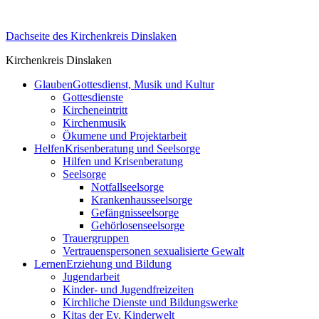
Skip
to
Dachseite des Kirchenkreis Dinslaken
content
Kirchenkreis Dinslaken
Glauben
Gottesdienst, Musik und Kultur
Gottesdienste
Kircheneintritt
Kirchenmusik
Ökumene und Projektarbeit
Helfen
Krisenberatung und Seelsorge
Hilfen und Krisenberatung
Seelsorge
Notfallseelsorge
Krankenhausseelsorge
Gefängnisseelsorge
Gehörlosenseelsorge
Trauergruppen
Vertrauenspersonen sexualisierte Gewalt
Lernen
Erziehung und Bildung
Jugendarbeit
Kinder- und Jugendfreizeiten
Kirchliche Dienste und Bildungswerke
Kitas der Ev. Kinderwelt