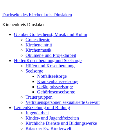
Skip
to
Dachseite des Kirchenkreis Dinslaken
content
Kirchenkreis Dinslaken
Glauben
Gottesdienst, Musik und Kultur
Gottesdienste
Kircheneintritt
Kirchenmusik
Ökumene und Projektarbeit
Helfen
Krisenberatung und Seelsorge
Hilfen und Krisenberatung
Seelsorge
Notfallseelsorge
Krankenhausseelsorge
Gefängnisseelsorge
Gehörlosenseelsorge
Trauergruppen
Vertrauenspersonen sexualisierte Gewalt
Lernen
Erziehung und Bildung
Jugendarbeit
Kinder- und Jugendfreizeiten
Kirchliche Dienste und Bildungswerke
Kitas der Ev. Kinderwelt