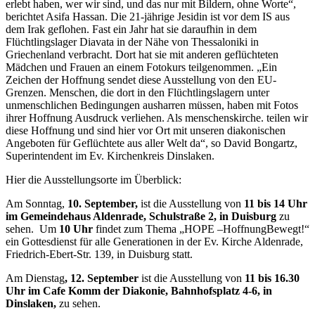
erlebt haben, wer wir sind, und das nur mit Bildern, ohne Worte“,
berichtet Asifa Hassan. Die 21-jährige Jesidin ist vor dem IS aus
dem Irak geflohen. Fast ein Jahr hat sie daraufhin in dem
Flüchtlingslager Diavata in der Nähe von Thessaloniki in
Griechenland verbracht. Dort hat sie mit anderen geflüchteten
Mädchen und Frauen an einem Fotokurs teilgenommen. „Ein
Zeichen der Hoffnung sendet diese Ausstellung von den EU-
Grenzen. Menschen, die dort in den Flüchtlingslagern unter
unmenschlichen Bedingungen ausharren müssen, haben mit Fotos
ihrer Hoffnung Ausdruck verliehen. Als menschenskirche. teilen wir
diese Hoffnung und sind hier vor Ort mit unseren diakonischen
Angeboten für Geflüchtete aus aller Welt da“, so David Bongartz,
Superintendent im Ev. Kirchenkreis Dinslaken.
Hier die Ausstellungsorte im Überblick:
Am Sonntag,
10. September,
ist die Ausstellung von
11 bis 14 Uhr
im Gemeindehaus Aldenrade, Schulstraße 2, in Duisburg
zu
sehen. Um
10 Uhr
findet zum Thema „HOPE –HoffnungBewegt!“
ein Gottesdienst für alle Generationen in der Ev. Kirche Aldenrade,
Friedrich-Ebert-Str. 139, in Duisburg statt.
Am Dienstag
, 12. September
ist die Ausstellung von
11 bis 16.30
Uhr im Cafe Komm der Diakonie, Bahnhofsplatz 4-6, in
Dinslaken,
zu sehen.