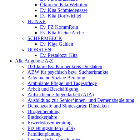
Ökumen. Kita Wehofen
Ev. Kita Schmiedegasse
Ev. Kita Dorfwichtel
HÜNXE
Ev. FZ KommRein
Ev. Kita Kleine Arche
SCHERMBECK
Ev. Kiga Gahlen
DORSTEN
Ev. Pestalozzi-Kita
Alle Angebote A-Z
100 Jahre Ev. Kirchenkreis Dinslaken
ABW für psychisch bzw. Suchterkrankte
Allgemeine Soziale Beratung
Ambulante Pflege und Tagespflege
Arbeit und Beschäftigung
Aufsuchende Jugendarbeit (AJA)
Ausbildung zur Senior*innen- und Demenzbegleitung
Demenzcafé und Sinnesgarten Dinslaken
Drogenberatung
Entdeckerjahre
Erwerbslosenberatung
Erziehungshilfen (JuDi)
Familienplanung
Jugend stärken im Quartier