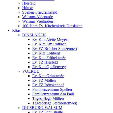
Hiesfeld
Hünxe
Spellen-Friedrichsfeld
Walsum-Aldenrade
Walsum-Vierlinden
100 Jahre Ev. Kirchenkreis Dinslaken
Kitas
DINSLAKEN
Ev. Kita Alette Meyer
Ev. Kita Am Rotbach
Ev. FZ Brücher Spatzennest
Ev. Kita Lohberg
Ev. Kita Fröbelstraße
Ev. FZ Hiesfeld
Ev. Kita Quellenweg
VOERDE
Ev. Kita Grünstraße
Ev. FZ Möllen
Ev. FZ Rönskenhof
Familienzentrum Spellen
Familienzentrum Am Park
Tagespflege Möllen
Tagespflege Sternbuschweg
DUISBURG-WALSUM
Ev. FZ Schulstraße