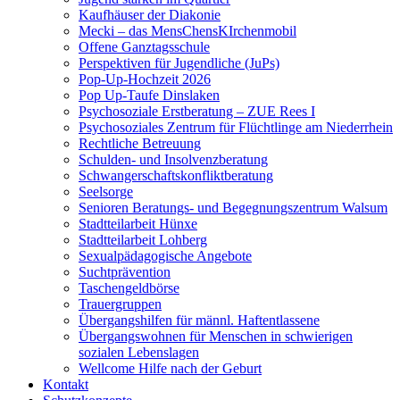
Kaufhäuser der Diakonie
Mecki – das MensChensKIrchenmobil
Offene Ganztagsschule
Perspektiven für Jugendliche (JuPs)
Pop-Up-Hochzeit 2026
Pop Up-Taufe Dinslaken
Psychosoziale Erstberatung – ZUE Rees I
Psychosoziales Zentrum für Flüchtlinge am Niederrhein
Rechtliche Betreuung
Schulden- und Insolvenzberatung
Schwangerschaftskonfliktberatung
Seelsorge
Senioren Beratungs- und Begegnungszentrum Walsum
Stadtteilarbeit Hünxe
Stadtteilarbeit Lohberg
Sexualpädagogische Angebote
Suchtprävention
Taschengeldbörse
Trauergruppen
Übergangshilfen für männl. Haftentlassene
Übergangswohnen für Menschen in schwierigen
sozialen Lebenslagen
Wellcome Hilfe nach der Geburt
Kontakt