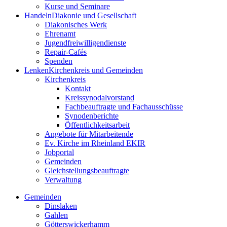
Kurse und Seminare
Handeln
Diakonie und Gesellschaft
Diakonisches Werk
Ehrenamt
Jugendfreiwilligendienste
Repair-Cafés
Spenden
Lenken
Kirchenkreis und Gemeinden
Kirchenkreis
Kontakt
Kreissynodalvorstand
Fachbeauftragte und Fachausschüsse
Synodenberichte
Öffentlichkeitsarbeit
Angebote für Mitarbeitende
Ev. Kirche im Rheinland EKIR
Jobportal
Gemeinden
Gleichstellungs­­­beauftragte
Verwaltung
Gemeinden
Dinslaken
Gahlen
Götterswickerhamm