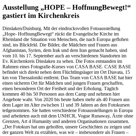
Ausstellung „HOPE – HoffnungBewegt!“
gastiert im Kirchenkreis
Dinslaken/Duisburg. Mit der eindrucksvollen Fotoausstellung
„Hope- HoffnungBewegt“ rückt die Evangelische Kirche im
Rheinland die Situation von Menschen, die nach Europa geflohen
sind, ins Blickfeld. Die Bilder, die Mädchen und Frauen aus
Afghanistan, Syrien, dem Irak und dem Iran gemacht haben, sind
vom 10. bis 17. September auch an verschiedenen Standorten im
Ev. Kirchenkreis Dinslaken zu sehen. Die Fotos entstanden im
Rahmen eines Fotografie-Kurses von CASA BASE. CASE BASE
befindet sich direkt neben dem Flüchtlingslager im Ort Diavata, 15
km von Thessaloniki entfernt. Das Team von CASA BASE hat hier
einen sicheren Ort für Mädchen und jungen Frauen geschaffen,
einen besonderen Ort der Freiheit und der Erholung. Täglich
kommen 40 bis 50 Personen aus dem Camp und nehmen hier
Angebote wahr. Von 2020 bis heute haben mehr als 40 Frauen aus
dem Lager im Alter zwischen 11 und 39 Jahren an den Fotokursen
teilgenommen. Sie hatten verschiedene Fotoausstellungen in Europa
und arbeiteten auch mit dem UNHCR, Vogue Runaway, Ärzte ohne
Grenzen, Art 4 Humanity und anderen Organisationen zusammen.
„Der Fotokurs hat uns geholfen, unsere Geschichten zu zeigen und
der ganzen Welt zu erzählen, was wir – insbesondere als Frauen –