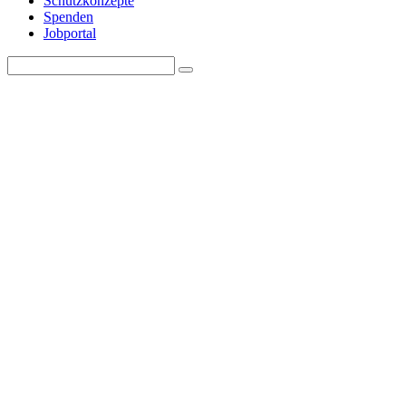
Schutzkonzepte
Spenden
Jobportal
Search
Search
for: