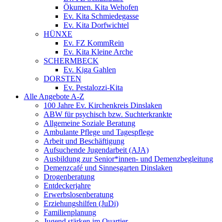
Ökumen. Kita Wehofen
Ev. Kita Schmiedegasse
Ev. Kita Dorfwichtel
HÜNXE
Ev. FZ KommRein
Ev. Kita Kleine Arche
SCHERMBECK
Ev. Kiga Gahlen
DORSTEN
Ev. Pestalozzi-Kita
Alle Angebote A-Z
100 Jahre Ev. Kirchenkreis Dinslaken
ABW für psychisch bzw. Suchterkrankte
Allgemeine Soziale Beratung
Ambulante Pflege und Tagespflege
Arbeit und Beschäftigung
Aufsuchende Jugendarbeit (AJA)
Ausbildung zur Senior*innen- und Demenzbegleitung
Demenzcafé und Sinnesgarten Dinslaken
Drogenberatung
Entdeckerjahre
Erwerbslosenberatung
Erziehungshilfen (JuDi)
Familienplanung
Jugend stärken im Quartier