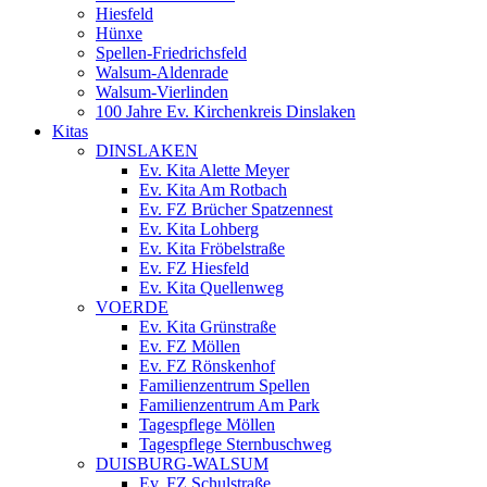
Hiesfeld
Hünxe
Spellen-Friedrichsfeld
Walsum-Aldenrade
Walsum-Vierlinden
100 Jahre Ev. Kirchenkreis Dinslaken
Kitas
DINSLAKEN
Ev. Kita Alette Meyer
Ev. Kita Am Rotbach
Ev. FZ Brücher Spatzennest
Ev. Kita Lohberg
Ev. Kita Fröbelstraße
Ev. FZ Hiesfeld
Ev. Kita Quellenweg
VOERDE
Ev. Kita Grünstraße
Ev. FZ Möllen
Ev. FZ Rönskenhof
Familienzentrum Spellen
Familienzentrum Am Park
Tagespflege Möllen
Tagespflege Sternbuschweg
DUISBURG-WALSUM
Ev. FZ Schulstraße