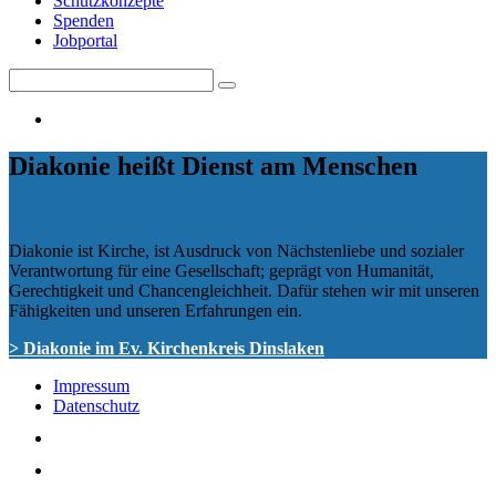
Schutzkonzepte
Spenden
Jobportal
Search
Search
for:
Diakonie heißt Dienst am Menschen
Diakonie ist Kirche, ist Ausdruck von Nächstenliebe und sozialer
Verantwortung für eine Gesellschaft; geprägt von Humanität,
Gerechtigkeit und Chancengleichheit. Dafür stehen wir mit unseren
Fähigkeiten und unseren Erfahrungen ein.
> Diakonie im Ev. Kirchenkreis Dinslaken
Impressum
Datenschutz