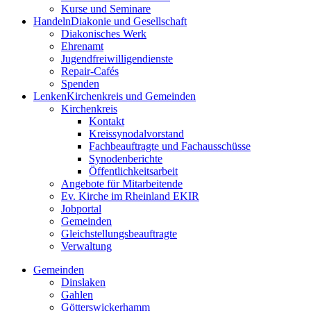
Kurse und Seminare
Handeln
Diakonie und Gesellschaft
Diakonisches Werk
Ehrenamt
Jugendfreiwilligendienste
Repair-Cafés
Spenden
Lenken
Kirchenkreis und Gemeinden
Kirchenkreis
Kontakt
Kreissynodalvorstand
Fachbeauftragte und Fachausschüsse
Synodenberichte
Öffentlichkeitsarbeit
Angebote für Mitarbeitende
Ev. Kirche im Rheinland EKIR
Jobportal
Gemeinden
Gleichstellungs­­­beauftragte
Verwaltung
Gemeinden
Dinslaken
Gahlen
Götterswickerhamm