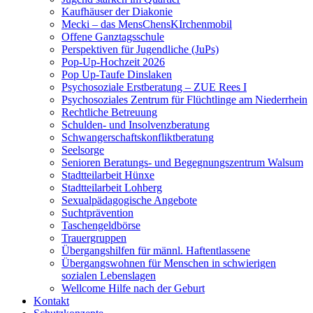
Kaufhäuser der Diakonie
Mecki – das MensChensKIrchenmobil
Offene Ganztagsschule
Perspektiven für Jugendliche (JuPs)
Pop-Up-Hochzeit 2026
Pop Up-Taufe Dinslaken
Psychosoziale Erstberatung – ZUE Rees I
Psychosoziales Zentrum für Flüchtlinge am Niederrhein
Rechtliche Betreuung
Schulden- und Insolvenzberatung
Schwangerschaftskonfliktberatung
Seelsorge
Senioren Beratungs- und Begegnungszentrum Walsum
Stadtteilarbeit Hünxe
Stadtteilarbeit Lohberg
Sexualpädagogische Angebote
Suchtprävention
Taschengeldbörse
Trauergruppen
Übergangshilfen für männl. Haftentlassene
Übergangswohnen für Menschen in schwierigen
sozialen Lebenslagen
Wellcome Hilfe nach der Geburt
Kontakt