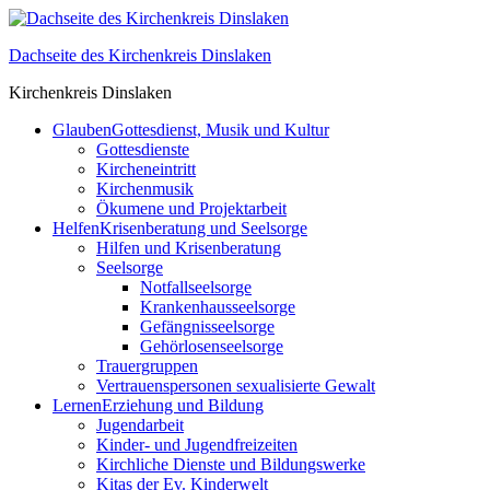
Skip
to
Dachseite des Kirchenkreis Dinslaken
content
Kirchenkreis Dinslaken
Glauben
Gottesdienst, Musik und Kultur
Gottesdienste
Kircheneintritt
Kirchenmusik
Ökumene und Projektarbeit
Helfen
Krisenberatung und Seelsorge
Hilfen und Krisenberatung
Seelsorge
Notfallseelsorge
Krankenhausseelsorge
Gefängnisseelsorge
Gehörlosenseelsorge
Trauergruppen
Vertrauenspersonen sexualisierte Gewalt
Lernen
Erziehung und Bildung
Jugendarbeit
Kinder- und Jugendfreizeiten
Kirchliche Dienste und Bildungswerke
Kitas der Ev. Kinderwelt