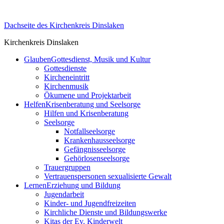
Skip
to
Dachseite des Kirchenkreis Dinslaken
content
Kirchenkreis Dinslaken
Glauben
Gottesdienst, Musik und Kultur
Gottesdienste
Kircheneintritt
Kirchenmusik
Ökumene und Projektarbeit
Helfen
Krisenberatung und Seelsorge
Hilfen und Krisenberatung
Seelsorge
Notfallseelsorge
Krankenhausseelsorge
Gefängnisseelsorge
Gehörlosenseelsorge
Trauergruppen
Vertrauenspersonen sexualisierte Gewalt
Lernen
Erziehung und Bildung
Jugendarbeit
Kinder- und Jugendfreizeiten
Kirchliche Dienste und Bildungswerke
Kitas der Ev. Kinderwelt