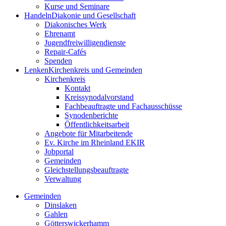
Kurse und Seminare
Handeln
Diakonie und Gesellschaft
Diakonisches Werk
Ehrenamt
Jugendfreiwilligendienste
Repair-Cafés
Spenden
Lenken
Kirchenkreis und Gemeinden
Kirchenkreis
Kontakt
Kreissynodalvorstand
Fachbeauftragte und Fachausschüsse
Synodenberichte
Öffentlichkeitsarbeit
Angebote für Mitarbeitende
Ev. Kirche im Rheinland EKIR
Jobportal
Gemeinden
Gleichstellungs­­­beauftragte
Verwaltung
Gemeinden
Dinslaken
Gahlen
Götterswickerhamm