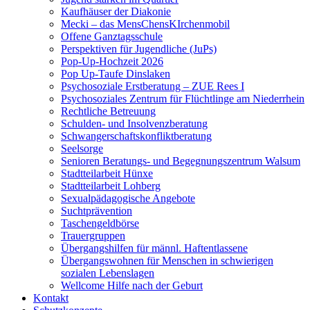
Kaufhäuser der Diakonie
Mecki – das MensChensKIrchenmobil
Offene Ganztagsschule
Perspektiven für Jugendliche (JuPs)
Pop-Up-Hochzeit 2026
Pop Up-Taufe Dinslaken
Psychosoziale Erstberatung – ZUE Rees I
Psychosoziales Zentrum für Flüchtlinge am Niederrhein
Rechtliche Betreuung
Schulden- und Insolvenzberatung
Schwangerschaftskonfliktberatung
Seelsorge
Senioren Beratungs- und Begegnungszentrum Walsum
Stadtteilarbeit Hünxe
Stadtteilarbeit Lohberg
Sexualpädagogische Angebote
Suchtprävention
Taschengeldbörse
Trauergruppen
Übergangshilfen für männl. Haftentlassene
Übergangswohnen für Menschen in schwierigen
sozialen Lebenslagen
Wellcome Hilfe nach der Geburt
Kontakt