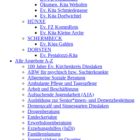
Ökumen. Kita Wehofen
Ev. Kita Schmiedegasse
Ev. Kita Dorfwichtel
HÜNXE
Ev. FZ KommRein
Ev. Kita Kleine Arche
SCHERMBECK
Ev. Kiga Gahlen
DORSTEN
Ev. Pestalozzi-Kita
Alle Angebote A-Z
100 Jahre Ev. Kirchenkreis Dinslaken
ABW für psychisch bzw. Suchterkrankte
Allgemeine Soziale Beratung
Ambulante Pflege und Tagespflege
Arbeit und Beschäftigung
Aufsuchende Jugendarbeit (AJA)
Ausbildung zur Senior*innen- und Demenzbegleitung
Demenzcafé und Sinnesgarten Dinslaken
Drogenberatung
Entdeckerjahre
Erwerbslosenberatung
Erziehungshilfen (JuDi)
Familienplanung
Jugend stärken im Quartier