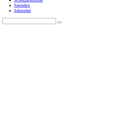
Schutzkonzepte
Spenden
Jobportal
Search
Search
for: