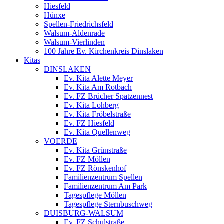
Hiesfeld
Hünxe
Spellen-Friedrichsfeld
Walsum-Aldenrade
Walsum-Vierlinden
100 Jahre Ev. Kirchenkreis Dinslaken
Kitas
DINSLAKEN
Ev. Kita Alette Meyer
Ev. Kita Am Rotbach
Ev. FZ Brücher Spatzennest
Ev. Kita Lohberg
Ev. Kita Fröbelstraße
Ev. FZ Hiesfeld
Ev. Kita Quellenweg
VOERDE
Ev. Kita Grünstraße
Ev. FZ Möllen
Ev. FZ Rönskenhof
Familienzentrum Spellen
Familienzentrum Am Park
Tagespflege Möllen
Tagespflege Sternbuschweg
DUISBURG-WALSUM
Ev. FZ Schulstraße