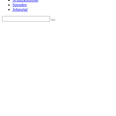
Schutzkonzepte
Spenden
Jobportal
Search
Search
for: