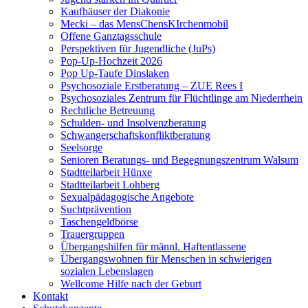
Kaufhäuser der Diakonie
Mecki – das MensChensKIrchenmobil
Offene Ganztagsschule
Perspektiven für Jugendliche (JuPs)
Pop-Up-Hochzeit 2026
Pop Up-Taufe Dinslaken
Psychosoziale Erstberatung – ZUE Rees I
Psychosoziales Zentrum für Flüchtlinge am Niederrhein
Rechtliche Betreuung
Schulden- und Insolvenzberatung
Schwangerschaftskonfliktberatung
Seelsorge
Senioren Beratungs- und Begegnungszentrum Walsum
Stadtteilarbeit Hünxe
Stadtteilarbeit Lohberg
Sexualpädagogische Angebote
Suchtprävention
Taschengeldbörse
Trauergruppen
Übergangshilfen für männl. Haftentlassene
Übergangswohnen für Menschen in schwierigen
sozialen Lebenslagen
Wellcome Hilfe nach der Geburt
Kontakt