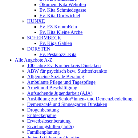
Ökumen. Kita Wehofen
Ev. Kita Schmiedegasse
Ev. Kita Dorfwichtel
HÜNXE
Ev. FZ KommRein
Ev. Kita Kleine Arche
SCHERMBECK
Ev. Kiga Gahlen
DORSTEN
Ev. Pestalozzi-Kita
Alle Angebote A-Z
100 Jahre Ev. Kirchenkreis Dinslaken
ABW für psychisch bzw. Suchterkrankte
Allgemeine Soziale Beratung
Ambulante Pflege und Tagespflege
Arbeit und Beschäftigung
Aufsuchende Jugendarbeit (AJA)
Ausbildung zur Senior*innen- und Demenzbegleitung
Demenzcafé und Sinnesgarten Dinslaken
Drogenberatung
Entdeckerjahre
Erwerbslosenberatung
Erziehungshilfen (JuDi)
Familienplanung
Jugend stärken im Quartier