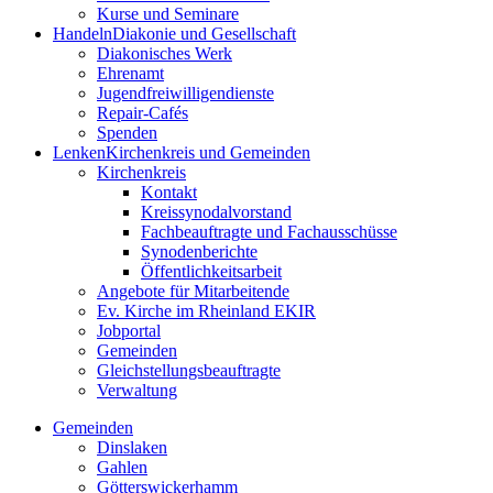
Kurse und Seminare
Handeln
Diakonie und Gesellschaft
Diakonisches Werk
Ehrenamt
Jugendfreiwilligendienste
Repair-Cafés
Spenden
Lenken
Kirchenkreis und Gemeinden
Kirchenkreis
Kontakt
Kreissynodalvorstand
Fachbeauftragte und Fachausschüsse
Synodenberichte
Öffentlichkeitsarbeit
Angebote für Mitarbeitende
Ev. Kirche im Rheinland EKIR
Jobportal
Gemeinden
Gleichstellungs­­­beauftragte
Verwaltung
Gemeinden
Dinslaken
Gahlen
Götterswickerhamm