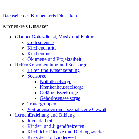
Skip
to
Dachseite des Kirchenkreis Dinslaken
content
Kirchenkreis Dinslaken
Glauben
Gottesdienst, Musik und Kultur
Gottesdienste
Kircheneintritt
Kirchenmusik
Ökumene und Projektarbeit
Helfen
Krisenberatung und Seelsorge
Hilfen und Krisenberatung
Seelsorge
Notfallseelsorge
Krankenhausseelsorge
Gefängnisseelsorge
Gehörlosenseelsorge
Trauergruppen
Vertrauenspersonen sexualisierte Gewalt
Lernen
Erziehung und Bildung
Jugendarbeit
Kinder- und Jugendfreizeiten
Kirchliche Dienste und Bildungswerke
Kitas der Ev. Kinderwelt