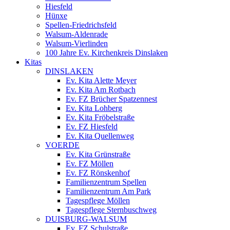
Hiesfeld
Hünxe
Spellen-Friedrichsfeld
Walsum-Aldenrade
Walsum-Vierlinden
100 Jahre Ev. Kirchenkreis Dinslaken
Kitas
DINSLAKEN
Ev. Kita Alette Meyer
Ev. Kita Am Rotbach
Ev. FZ Brücher Spatzennest
Ev. Kita Lohberg
Ev. Kita Fröbelstraße
Ev. FZ Hiesfeld
Ev. Kita Quellenweg
VOERDE
Ev. Kita Grünstraße
Ev. FZ Möllen
Ev. FZ Rönskenhof
Familienzentrum Spellen
Familienzentrum Am Park
Tagespflege Möllen
Tagespflege Sternbuschweg
DUISBURG-WALSUM
Ev. FZ Schulstraße