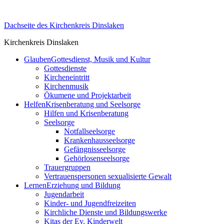
Skip
to
Dachseite des Kirchenkreis Dinslaken
content
Kirchenkreis Dinslaken
Glauben
Gottesdienst, Musik und Kultur
Gottesdienste
Kircheneintritt
Kirchenmusik
Ökumene und Projektarbeit
Helfen
Krisenberatung und Seelsorge
Hilfen und Krisenberatung
Seelsorge
Notfallseelsorge
Krankenhausseelsorge
Gefängnisseelsorge
Gehörlosenseelsorge
Trauergruppen
Vertrauenspersonen sexualisierte Gewalt
Lernen
Erziehung und Bildung
Jugendarbeit
Kinder- und Jugendfreizeiten
Kirchliche Dienste und Bildungswerke
Kitas der Ev. Kinderwelt