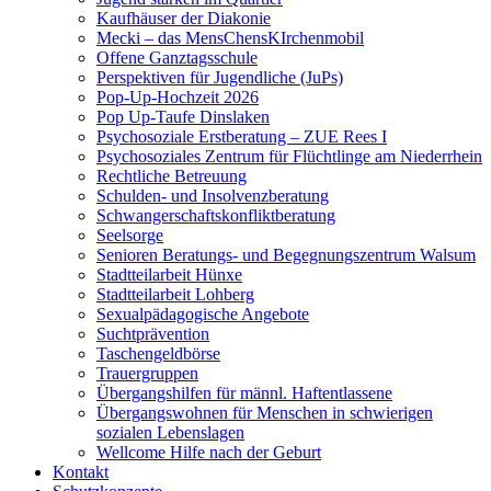
Kaufhäuser der Diakonie
Mecki – das MensChensKIrchenmobil
Offene Ganztagsschule
Perspektiven für Jugendliche (JuPs)
Pop-Up-Hochzeit 2026
Pop Up-Taufe Dinslaken
Psychosoziale Erstberatung – ZUE Rees I
Psychosoziales Zentrum für Flüchtlinge am Niederrhein
Rechtliche Betreuung
Schulden- und Insolvenzberatung
Schwangerschaftskonfliktberatung
Seelsorge
Senioren Beratungs- und Begegnungszentrum Walsum
Stadtteilarbeit Hünxe
Stadtteilarbeit Lohberg
Sexualpädagogische Angebote
Suchtprävention
Taschengeldbörse
Trauergruppen
Übergangshilfen für männl. Haftentlassene
Übergangswohnen für Menschen in schwierigen
sozialen Lebenslagen
Wellcome Hilfe nach der Geburt
Kontakt