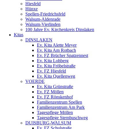
Hiesfeld
Hünxe
Spellen-Friedrichsfeld
Walsum-Aldenrade
Walsum-Vierlinden
100 Jahre Ev. Kirchenkreis Dinslaken
Kitas
DINSLAKEN
Ev. Kita Alette Meyer
Ev. Kita Am Rotbach
Ev. FZ Brücher Spatzennest
Ev. Kita Lohberg
Ev. Kita Fröbelstraße
Ev. FZ Hiesfeld
Ev. Kita Quellenweg
VOERDE
Ev. Kita Grünstraße
Ev. FZ Möllen
Ev. FZ Rönskenhof
Familienzentrum Spellen
Familienzentrum Am Park
Tagespflege Möllen
Tagespflege Sternbuschweg
DUISBURG-WALSUM
Ev. FZ Schulstraße