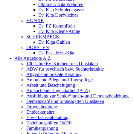
Ökumen. Kita Wehofen
Ev. Kita Schmiedegasse
Ev. Kita Dorfwichtel
HÜNXE
Ev. FZ KommRein
Ev. Kita Kleine Arche
SCHERMBECK
Ev. Kiga Gahlen
DORSTEN
Ev. Pestalozzi-Kita
Alle Angebote A-Z
100 Jahre Ev. Kirchenkreis Dinslaken
ABW für psychisch bzw. Suchterkrankte
Allgemeine Soziale Beratung
Ambulante Pflege und Tagespflege
Arbeit und Beschäftigung
Aufsuchende Jugendarbeit (AJA)
Ausbildung zur Senior*innen- und Demenzbegleitung
Demenzcafé und Sinnesgarten Dinslaken
Drogenberatung
Entdeckerjahre
Erwerbslosenberatung
Erziehungshilfen (JuDi)
Familienplanung
Jugend stärken im Quartier