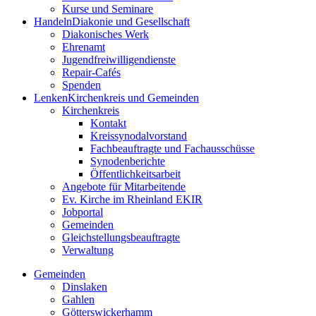
Kurse und Seminare
Handeln
Diakonie und Gesellschaft
Diakonisches Werk
Ehrenamt
Jugendfreiwilligendienste
Repair-Cafés
Spenden
Lenken
Kirchenkreis und Gemeinden
Kirchenkreis
Kontakt
Kreissynodalvorstand
Fachbeauftragte und Fachausschüsse
Synodenberichte
Öffentlichkeitsarbeit
Angebote für Mitarbeitende
Ev. Kirche im Rheinland EKIR
Jobportal
Gemeinden
Gleichstellungs­­­beauftragte
Verwaltung
Gemeinden
Dinslaken
Gahlen
Götterswickerhamm