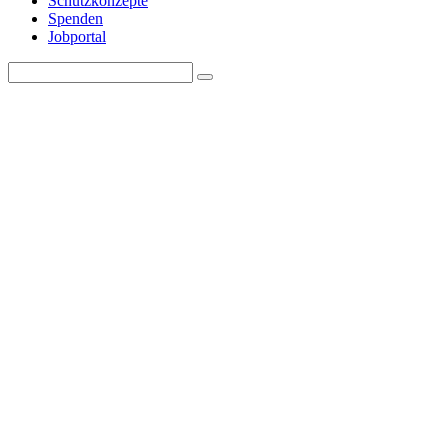
Schutzkonzepte
Spenden
Jobportal
Search
Search
for: