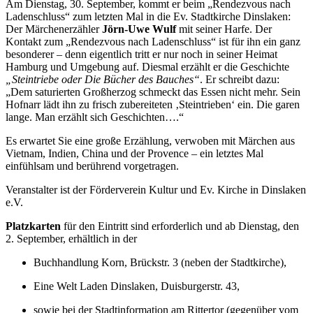
Am Dienstag, 30. September, kommt er beim „Rendezvous nach
Ladenschluss“ zum letzten Mal in die Ev. Stadtkirche Dinslaken:
Der Märchenerzähler
Jörn-Uwe Wulf
mit seiner Harfe. Der
Kontakt zum „Rendezvous nach Ladenschluss“ ist für ihn ein ganz
besonderer – denn eigentlich tritt er nur noch in seiner Heimat
Hamburg und Umgebung auf. Diesmal erzählt er die Geschichte
„Steintriebe oder Die Bücher des Bauches“
. Er schreibt dazu:
„Dem saturierten Großherzog schmeckt das Essen nicht mehr. Sein
Hofnarr lädt ihn zu frisch zubereiteten ‚Steintrieben‘ ein. Die garen
lange. Man erzählt sich Geschichten….“
Es erwartet Sie eine große Erzählung, verwoben mit Märchen aus
Vietnam, Indien, China und der Provence – ein letztes Mal
einfühlsam und berührend vorgetragen.
Veranstalter ist der Förderverein Kultur und Ev. Kirche in Dinslaken
e.V.
Platzkarten
für den Eintritt sind erforderlich und ab Dienstag, den
2. September, erhältlich in der
Buchhandlung Korn, Brückstr. 3 (neben der Stadtkirche),
Eine Welt Laden Dinslaken, Duisburgerstr. 43,
sowie bei der Stadtinformation am Rittertor (gegenüber vom