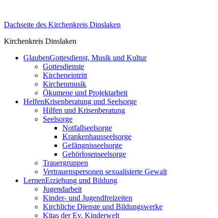
Skip
to
Dachseite des Kirchenkreis Dinslaken
content
Kirchenkreis Dinslaken
Glauben
Gottesdienst, Musik und Kultur
Gottesdienste
Kircheneintritt
Kirchenmusik
Ökumene und Projektarbeit
Helfen
Krisenberatung und Seelsorge
Hilfen und Krisenberatung
Seelsorge
Notfallseelsorge
Krankenhausseelsorge
Gefängnisseelsorge
Gehörlosenseelsorge
Trauergruppen
Vertrauenspersonen sexualisierte Gewalt
Lernen
Erziehung und Bildung
Jugendarbeit
Kinder- und Jugendfreizeiten
Kirchliche Dienste und Bildungswerke
Kitas der Ev. Kinderwelt