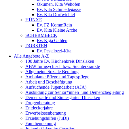
Ökumen. Kita Wehofen
Ev. Kita Schmiedegasse
Ev. Kita Dorfwichtel
HÜNXE
Ev. FZ KommRein
Ev. Kita Kleine Arche
SCHERMBECK
Ev. Kiga Gahlen
DORSTEN
Ev. Pestalozzi-Kita
Alle Angebote A-Z
100 Jahre Ev. Kirchenkreis Dinslaken
ABW für psychisch bzw. Suchterkrankte
Allgemeine Soziale Beratung
Ambulante Pflege und Tagespflege
Arbeit und Beschäftigung
Aufsuchende Jugendarbeit (AJA)
Ausbildung zur Senior*innen- und Demenzbegleitung
Demenzcafé und Sinnesgarten Dinslaken
Drogenberatung
Entdeckerjahre
Erwerbslosenberatung
Erziehungshilfen (JuDi)
Familienplanung
Jugend stärken im Quartier