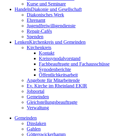
Kurse und Seminare
Handeln
Diakonie und Gesellschaft
Diakonisches Werk
Ehrenamt
Jugendfreiwilligendienste
Repair-Cafés
Spenden
Lenken
Kirchenkreis und Gemeinden
Kirchenkreis
Kontakt
Kreissynodalvorstand
Fachbeauftragte und Fachausschüsse
Synodenberichte
Öffentlichkeitsarbeit
Angebote für Mitarbeitende
Ev. Kirche im Rheinland EKIR
Jobportal
Gemeinden
Gleichstellungs­­­beauftragte
Verwaltung
Gemeinden
Dinslaken
Gahlen
Götterswickerhamm