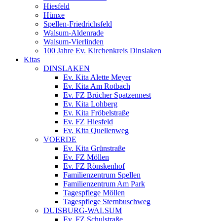
Hiesfeld
Hünxe
Spellen-Friedrichsfeld
Walsum-Aldenrade
Walsum-Vierlinden
100 Jahre Ev. Kirchenkreis Dinslaken
Kitas
DINSLAKEN
Ev. Kita Alette Meyer
Ev. Kita Am Rotbach
Ev. FZ Brücher Spatzennest
Ev. Kita Lohberg
Ev. Kita Fröbelstraße
Ev. FZ Hiesfeld
Ev. Kita Quellenweg
VOERDE
Ev. Kita Grünstraße
Ev. FZ Möllen
Ev. FZ Rönskenhof
Familienzentrum Spellen
Familienzentrum Am Park
Tagespflege Möllen
Tagespflege Sternbuschweg
DUISBURG-WALSUM
Ev. FZ Schulstraße