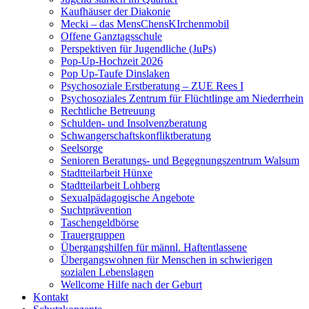
Kaufhäuser der Diakonie
Mecki – das MensChensKIrchenmobil
Offene Ganztagsschule
Perspektiven für Jugendliche (JuPs)
Pop-Up-Hochzeit 2026
Pop Up-Taufe Dinslaken
Psychosoziale Erstberatung – ZUE Rees I
Psychosoziales Zentrum für Flüchtlinge am Niederrhein
Rechtliche Betreuung
Schulden- und Insolvenzberatung
Schwangerschaftskonfliktberatung
Seelsorge
Senioren Beratungs- und Begegnungszentrum Walsum
Stadtteilarbeit Hünxe
Stadtteilarbeit Lohberg
Sexualpädagogische Angebote
Suchtprävention
Taschengeldbörse
Trauergruppen
Übergangshilfen für männl. Haftentlassene
Übergangswohnen für Menschen in schwierigen
sozialen Lebenslagen
Wellcome Hilfe nach der Geburt
Kontakt