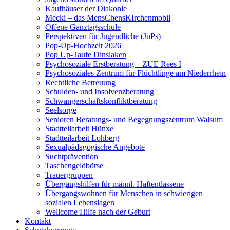
Kaufhäuser der Diakonie
Mecki – das MensChensKIrchenmobil
Offene Ganztagsschule
Perspektiven für Jugendliche (JuPs)
Pop-Up-Hochzeit 2026
Pop Up-Taufe Dinslaken
Psychosoziale Erstberatung – ZUE Rees I
Psychosoziales Zentrum für Flüchtlinge am Niederrhein
Rechtliche Betreuung
Schulden- und Insolvenzberatung
Schwangerschaftskonfliktberatung
Seelsorge
Senioren Beratungs- und Begegnungszentrum Walsum
Stadtteilarbeit Hünxe
Stadtteilarbeit Lohberg
Sexualpädagogische Angebote
Suchtprävention
Taschengeldbörse
Trauergruppen
Übergangshilfen für männl. Haftentlassene
Übergangswohnen für Menschen in schwierigen
sozialen Lebenslagen
Wellcome Hilfe nach der Geburt
Kontakt