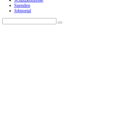
Schutzkonzepte
Spenden
Jobportal
Search
Search
for: