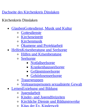
Skip
to
Dachseite des Kirchenkreis Dinslaken
content
Kirchenkreis Dinslaken
Glauben
Gottesdienst, Musik und Kultur
Gottesdienste
Kircheneintritt
Kirchenmusik
Ökumene und Projektarbeit
Helfen
Krisenberatung und Seelsorge
Hilfen und Krisenberatung
Seelsorge
Notfallseelsorge
Krankenhausseelsorge
Gefängnisseelsorge
Gehörlosenseelsorge
Trauergruppen
Vertrauenspersonen sexualisierte Gewalt
Lernen
Erziehung und Bildung
Jugendarbeit
Kinder- und Jugendfreizeiten
Kirchliche Dienste und Bildungswerke
Kitas der Ev. Kinderwelt