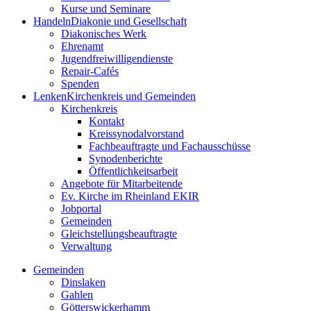
Kurse und Seminare
Handeln
Diakonie und Gesellschaft
Diakonisches Werk
Ehrenamt
Jugendfreiwilligendienste
Repair-Cafés
Spenden
Lenken
Kirchenkreis und Gemeinden
Kirchenkreis
Kontakt
Kreissynodalvorstand
Fachbeauftragte und Fachausschüsse
Synodenberichte
Öffentlichkeitsarbeit
Angebote für Mitarbeitende
Ev. Kirche im Rheinland EKIR
Jobportal
Gemeinden
Gleichstellungs­­­beauftragte
Verwaltung
Gemeinden
Dinslaken
Gahlen
Götterswickerhamm