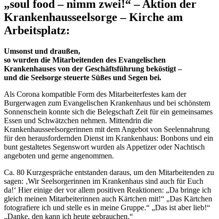
„soul food – nimm zwei!“ – Aktion der
Krankenhausseelsorge – Kirche am
Arbeitsplatz:
Umsonst und draußen,
so wurden die Mitarbeitenden des Evangelischen
Krankenhauses von der Geschäftsführung beköstigt –
und die Seelsorge steuerte Süßes und Segen bei.
Als Corona kompatible Form des Mitarbeiterfestes kam der
Burgerwagen zum Evangelischen Krankenhaus und bei schönstem
Sonnenschein konnte sich die Belegschaft Zeit für ein gemeinsames
Essen und Schwätzchen nehmen. Mittendrin die
Krankenhausseelsorgerinnen mit dem Angebot von Seelennahrung
für den herausfordernden Dienst im Krankenhaus: Bonbons und ein
bunt gestaltetes Segenswort wurden als Appetizer oder Nachtisch
angeboten und gerne angenommen.
Ca. 80 Kurzgespräche entstanden daraus, um den Mitarbeitenden zu
sagen: ‚Wir Seelsorgerinnen im Krankenhaus sind auch für Euch
da!‘ Hier einige der vor allem positiven Reaktionen: „Da bringe ich
gleich meinen Mitarbeiterinnen auch Kärtchen mit!“ „Das Kärtchen
fotografiere ich und stelle es in meine Gruppe.“ „Das ist aber lieb!“
„Danke, den kann ich heute gebrauchen.“