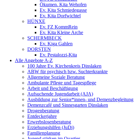
Ökumen. Kita Wehofen
Ev. Kita Schmiedegasse
Ev. Kita Dorfwichtel
HÜNXE
Ev. FZ KommRein
Ev. Kita Kleine Arche
SCHERMBECK
Ev. Kiga Gahlen
DORSTEN
Ev. Pestalozzi-Kita
Alle Angebote A-Z
100 Jahre Ev. Kirchenkreis Dinslaken
ABW für psychisch bzw. Suchterkrankte
Allgemeine Soziale Beratung
Ambulante Pflege und Tagespflege
Arbeit und Beschäftigung
Aufsuchende Jugendarbeit (AJA)
Ausbildung zur Senior*innen- und Demenzbegleitung
Demenzcafé und Sinnesgarten Dinslaken
Drogenberatung
Entdeckerjahre
Erwerbslosenberatung
Erziehungshilfen (JuDi)
Familienplanung
Jugend stärken im Quartier