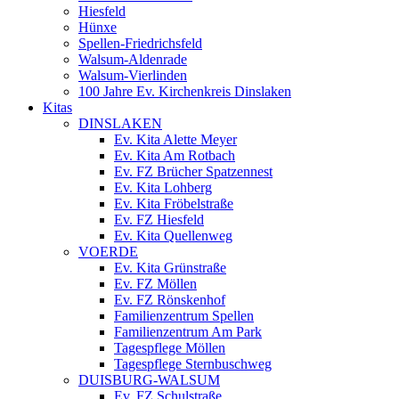
Hiesfeld
Hünxe
Spellen-Friedrichsfeld
Walsum-Aldenrade
Walsum-Vierlinden
100 Jahre Ev. Kirchenkreis Dinslaken
Kitas
DINSLAKEN
Ev. Kita Alette Meyer
Ev. Kita Am Rotbach
Ev. FZ Brücher Spatzennest
Ev. Kita Lohberg
Ev. Kita Fröbelstraße
Ev. FZ Hiesfeld
Ev. Kita Quellenweg
VOERDE
Ev. Kita Grünstraße
Ev. FZ Möllen
Ev. FZ Rönskenhof
Familienzentrum Spellen
Familienzentrum Am Park
Tagespflege Möllen
Tagespflege Sternbuschweg
DUISBURG-WALSUM
Ev. FZ Schulstraße