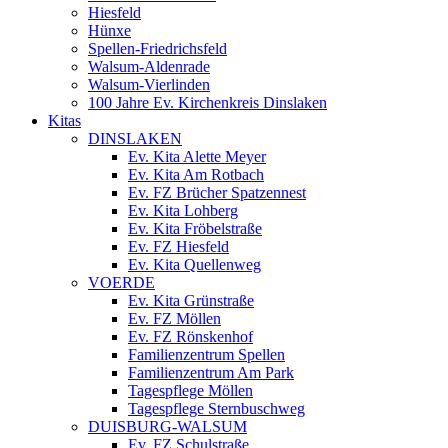
Hiesfeld
Hünxe
Spellen-Friedrichsfeld
Walsum-Aldenrade
Walsum-Vierlinden
100 Jahre Ev. Kirchenkreis Dinslaken
Kitas
DINSLAKEN
Ev. Kita Alette Meyer
Ev. Kita Am Rotbach
Ev. FZ Brücher Spatzennest
Ev. Kita Lohberg
Ev. Kita Fröbelstraße
Ev. FZ Hiesfeld
Ev. Kita Quellenweg
VOERDE
Ev. Kita Grünstraße
Ev. FZ Möllen
Ev. FZ Rönskenhof
Familienzentrum Spellen
Familienzentrum Am Park
Tagespflege Möllen
Tagespflege Sternbuschweg
DUISBURG-WALSUM
Ev. FZ Schulstraße