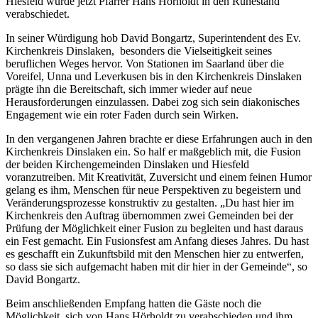
Hiesfeld wurde jetzt Pfarrer Hans Hörholdt in den Ruhestand
verabschiedet.
In seiner Würdigung hob David Bongartz, Superintendent des Ev.
Kirchenkreis Dinslaken, besonders die Vielseitigkeit seines
beruflichen Weges hervor. Von Stationen im Saarland über die
Voreifel, Unna und Leverkusen bis in den Kirchenkreis Dinslaken
prägte ihn die Bereitschaft, sich immer wieder auf neue
Herausforderungen einzulassen. Dabei zog sich sein diakonisches
Engagement wie ein roter Faden durch sein Wirken.
In den vergangenen Jahren brachte er diese Erfahrungen auch in den
Kirchenkreis Dinslaken ein. So half er maßgeblich mit, die Fusion
der beiden Kirchengemeinden Dinslaken und Hiesfeld
voranzutreiben. Mit Kreativität, Zuversicht und einem feinen Humor
gelang es ihm, Menschen für neue Perspektiven zu begeistern und
Veränderungsprozesse konstruktiv zu gestalten. „Du hast hier im
Kirchenkreis den Auftrag übernommen zwei Gemeinden bei der
Prüfung der Möglichkeit einer Fusion zu begleiten und hast daraus
ein Fest gemacht. Ein Fusionsfest am Anfang dieses Jahres. Du hast
es geschafft ein Zukunftsbild mit den Menschen hier zu entwerfen,
so dass sie sich aufgemacht haben mit dir hier in der Gemeinde“, so
David Bongartz.
Beim anschließenden Empfang hatten die Gäste noch die
Möglichkeit, sich von Hans Hörholdt zu verabschieden und ihm