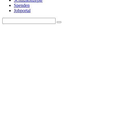
Schutzkonzepte
Spenden
Jobportal
Search
Search
for: