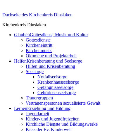
Skip
to
Dachseite des Kirchenkreis Dinslaken
content
Kirchenkreis Dinslaken
Glauben
Gottesdienst, Musik und Kultur
Gottesdienste
Kircheneintritt
Kirchenmusik
Ökumene und Projektarbeit
Helfen
Krisenberatung und Seelsorge
Hilfen und Krisenberatung
Seelsorge
Notfallseelsorge
Krankenhausseelsorge
Gefängnisseelsorge
Gehörlosenseelsorge
Trauergruppen
Vertrauenspersonen sexualisierte Gewalt
Lernen
Erziehung und Bildung
Jugendarbeit
Kinder- und Jugendfreizeiten
Kirchliche Dienste und Bildungswerke
Kitas der Ev. Kinderwelt