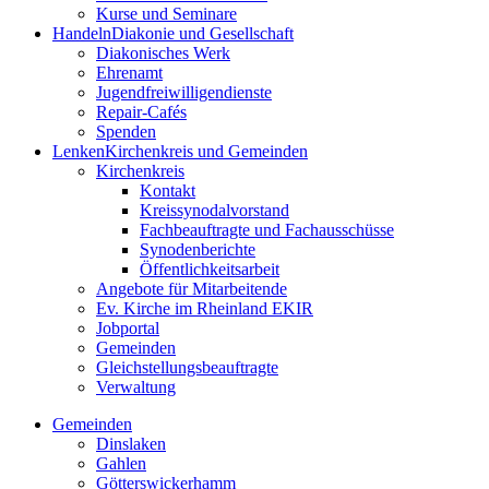
Kurse und Seminare
Handeln
Diakonie und Gesellschaft
Diakonisches Werk
Ehrenamt
Jugendfreiwilligendienste
Repair-Cafés
Spenden
Lenken
Kirchenkreis und Gemeinden
Kirchenkreis
Kontakt
Kreissynodalvorstand
Fachbeauftragte und Fachausschüsse
Synodenberichte
Öffentlichkeitsarbeit
Angebote für Mitarbeitende
Ev. Kirche im Rheinland EKIR
Jobportal
Gemeinden
Gleichstellungs­­­beauftragte
Verwaltung
Gemeinden
Dinslaken
Gahlen
Götterswickerhamm