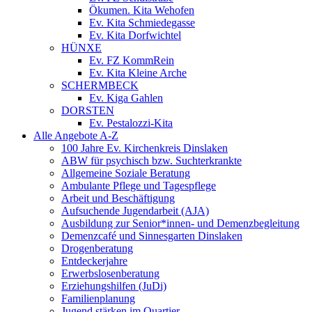
Ökumen. Kita Wehofen
Ev. Kita Schmiedegasse
Ev. Kita Dorfwichtel
HÜNXE
Ev. FZ KommRein
Ev. Kita Kleine Arche
SCHERMBECK
Ev. Kiga Gahlen
DORSTEN
Ev. Pestalozzi-Kita
Alle Angebote A-Z
100 Jahre Ev. Kirchenkreis Dinslaken
ABW für psychisch bzw. Suchterkrankte
Allgemeine Soziale Beratung
Ambulante Pflege und Tagespflege
Arbeit und Beschäftigung
Aufsuchende Jugendarbeit (AJA)
Ausbildung zur Senior*innen- und Demenzbegleitung
Demenzcafé und Sinnesgarten Dinslaken
Drogenberatung
Entdeckerjahre
Erwerbslosenberatung
Erziehungshilfen (JuDi)
Familienplanung
Jugend stärken im Quartier