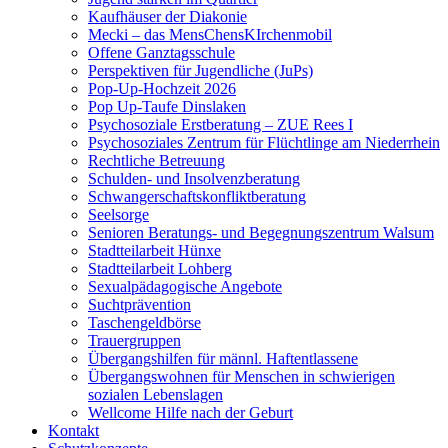
Kaufhäuser der Diakonie
Mecki – das MensChensKIrchenmobil
Offene Ganztagsschule
Perspektiven für Jugendliche (JuPs)
Pop-Up-Hochzeit 2026
Pop Up-Taufe Dinslaken
Psychosoziale Erstberatung – ZUE Rees I
Psychosoziales Zentrum für Flüchtlinge am Niederrhein
Rechtliche Betreuung
Schulden- und Insolvenzberatung
Schwangerschaftskonfliktberatung
Seelsorge
Senioren Beratungs- und Begegnungszentrum Walsum
Stadtteilarbeit Hünxe
Stadtteilarbeit Lohberg
Sexualpädagogische Angebote
Suchtprävention
Taschengeldbörse
Trauergruppen
Übergangshilfen für männl. Haftentlassene
Übergangswohnen für Menschen in schwierigen
sozialen Lebenslagen
Wellcome Hilfe nach der Geburt
Kontakt