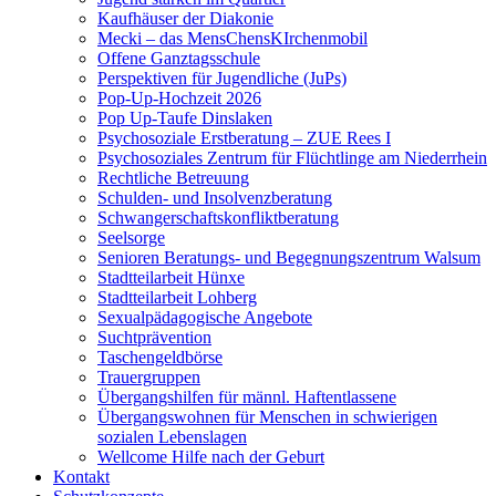
Kaufhäuser der Diakonie
Mecki – das MensChensKIrchenmobil
Offene Ganztagsschule
Perspektiven für Jugendliche (JuPs)
Pop-Up-Hochzeit 2026
Pop Up-Taufe Dinslaken
Psychosoziale Erstberatung – ZUE Rees I
Psychosoziales Zentrum für Flüchtlinge am Niederrhein
Rechtliche Betreuung
Schulden- und Insolvenzberatung
Schwangerschaftskonfliktberatung
Seelsorge
Senioren Beratungs- und Begegnungszentrum Walsum
Stadtteilarbeit Hünxe
Stadtteilarbeit Lohberg
Sexualpädagogische Angebote
Suchtprävention
Taschengeldbörse
Trauergruppen
Übergangshilfen für männl. Haftentlassene
Übergangswohnen für Menschen in schwierigen
sozialen Lebenslagen
Wellcome Hilfe nach der Geburt
Kontakt