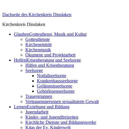
Skip
to
Dachseite des Kirchenkreis Dinslaken
content
Kirchenkreis Dinslaken
Glauben
Gottesdienst, Musik und Kultur
Gottesdienste
Kircheneintritt
Kirchenmusik
Ökumene und Projektarbeit
Helfen
Krisenberatung und Seelsorge
Hilfen und Krisenberatung
Seelsorge
Notfallseelsorge
Krankenhausseelsorge
Gefängnisseelsorge
Gehörlosenseelsorge
Trauergruppen
Vertrauenspersonen sexualisierte Gewalt
Lernen
Erziehung und Bildung
Jugendarbeit
Kinder- und Jugendfreizeiten
Kirchliche Dienste und Bildungswerke
Kitas der Ev. Kinderwelt