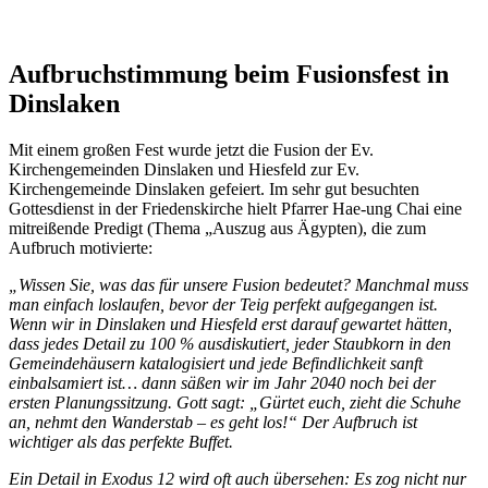
Aufbruchstimmung beim Fusionsfest in
Dinslaken
Mit einem großen Fest wurde jetzt die Fusion der Ev.
Kirchengemeinden Dinslaken und Hiesfeld zur Ev.
Kirchengemeinde Dinslaken gefeiert. Im sehr gut besuchten
Gottesdienst in der Friedenskirche hielt Pfarrer Hae-ung Chai eine
mitreißende Predigt (Thema „Auszug aus Ägypten), die zum
Aufbruch motivierte:
„Wissen Sie, was das für unsere Fusion bedeutet? Manchmal muss
man einfach loslaufen, bevor der Teig perfekt aufgegangen ist.
Wenn wir in Dinslaken und Hiesfeld erst darauf gewartet hätten,
dass jedes Detail zu 100 % ausdiskutiert, jeder Staubkorn in den
Gemeindehäusern katalogisiert und jede Befindlichkeit sanft
einbalsamiert ist… dann säßen wir im Jahr 2040 noch bei der
ersten Planungssitzung.
Gott sagt: „Gürtet euch, zieht die Schuhe
an, nehmt den Wanderstab – es geht los!“ Der Aufbruch ist
wichtiger als das perfekte Buffet.
Ein Detail in Exodus 12 wird oft auch übersehen: Es zog nicht nur