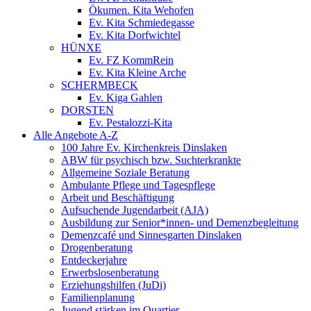
Ökumen. Kita Wehofen
Ev. Kita Schmiedegasse
Ev. Kita Dorfwichtel
HÜNXE
Ev. FZ KommRein
Ev. Kita Kleine Arche
SCHERMBECK
Ev. Kiga Gahlen
DORSTEN
Ev. Pestalozzi-Kita
Alle Angebote A-Z
100 Jahre Ev. Kirchenkreis Dinslaken
ABW für psychisch bzw. Suchterkrankte
Allgemeine Soziale Beratung
Ambulante Pflege und Tagespflege
Arbeit und Beschäftigung
Aufsuchende Jugendarbeit (AJA)
Ausbildung zur Senior*innen- und Demenzbegleitung
Demenzcafé und Sinnesgarten Dinslaken
Drogenberatung
Entdeckerjahre
Erwerbslosenberatung
Erziehungshilfen (JuDi)
Familienplanung
Jugend stärken im Quartier