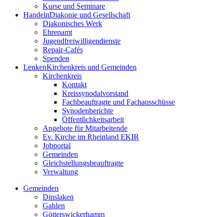
Kurse und Seminare
Handeln
Diakonie und Gesellschaft
Diakonisches Werk
Ehrenamt
Jugendfreiwilligendienste
Repair-Cafés
Spenden
Lenken
Kirchenkreis und Gemeinden
Kirchenkreis
Kontakt
Kreissynodalvorstand
Fachbeauftragte und Fachausschüsse
Synodenberichte
Öffentlichkeitsarbeit
Angebote für Mitarbeitende
Ev. Kirche im Rheinland EKIR
Jobportal
Gemeinden
Gleichstellungs­­­beauftragte
Verwaltung
Gemeinden
Dinslaken
Gahlen
Götterswickerhamm