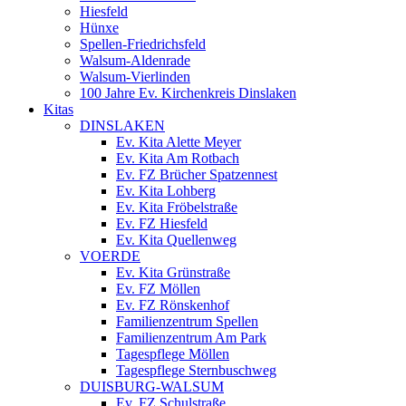
Hiesfeld
Hünxe
Spellen-Friedrichsfeld
Walsum-Aldenrade
Walsum-Vierlinden
100 Jahre Ev. Kirchenkreis Dinslaken
Kitas
DINSLAKEN
Ev. Kita Alette Meyer
Ev. Kita Am Rotbach
Ev. FZ Brücher Spatzennest
Ev. Kita Lohberg
Ev. Kita Fröbelstraße
Ev. FZ Hiesfeld
Ev. Kita Quellenweg
VOERDE
Ev. Kita Grünstraße
Ev. FZ Möllen
Ev. FZ Rönskenhof
Familienzentrum Spellen
Familienzentrum Am Park
Tagespflege Möllen
Tagespflege Sternbuschweg
DUISBURG-WALSUM
Ev. FZ Schulstraße