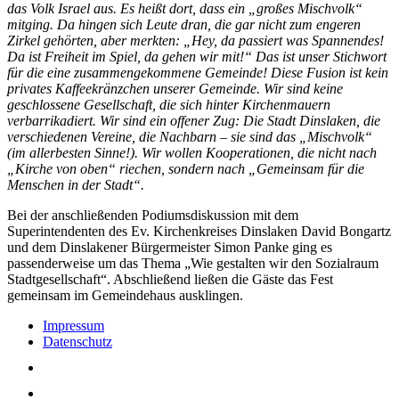
das Volk Israel aus. Es heißt dort, dass ein „großes Mischvolk“
mitging. Da hingen sich Leute dran, die gar nicht zum engeren
Zirkel gehörten, aber merkten: „Hey, da passiert was Spannendes!
Da ist Freiheit im Spiel, da gehen wir mit!“
Das ist unser Stichwort
für die eine zusammengekommene Gemeinde! Diese Fusion ist kein
privates Kaffeekränzchen unserer Gemeinde. Wir sind keine
geschlossene Gesellschaft, die sich hinter Kirchenmauern
verbarrikadiert. Wir sind ein offener Zug:
Die Stadt Dinslaken, die
verschiedenen Vereine, die Nachbarn – sie sind das „Mischvolk“
(im allerbesten Sinne!). Wir wollen Kooperationen, die nicht nach
„Kirche von oben“ riechen, sondern nach „Gemeinsam für die
Menschen in der Stadt“.
Bei der anschließenden Podiumsdiskussion mit dem
Superintendenten des Ev. Kirchenkreises Dinslaken David Bongartz
und dem Dinslakener Bürgermeister Simon Panke ging es
passenderweise um das Thema „Wie gestalten wir den Sozialraum
Stadtgesellschaft“. Abschließend ließen die Gäste das Fest
gemeinsam im Gemeindehaus ausklingen.
Impressum
Datenschutz