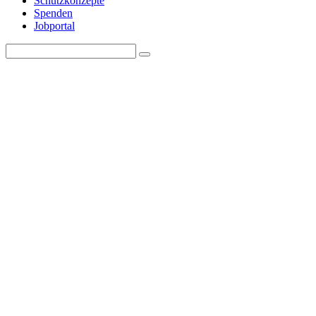
Schutzkonzepte
Spenden
Jobportal
Search
Search
for: