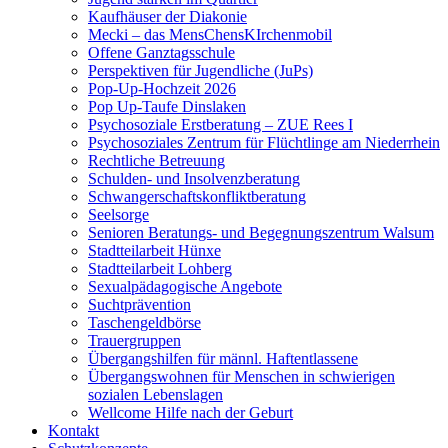
Kaufhäuser der Diakonie
Mecki – das MensChensKIrchenmobil
Offene Ganztagsschule
Perspektiven für Jugendliche (JuPs)
Pop-Up-Hochzeit 2026
Pop Up-Taufe Dinslaken
Psychosoziale Erstberatung – ZUE Rees I
Psychosoziales Zentrum für Flüchtlinge am Niederrhein
Rechtliche Betreuung
Schulden- und Insolvenzberatung
Schwangerschaftskonfliktberatung
Seelsorge
Senioren Beratungs- und Begegnungszentrum Walsum
Stadtteilarbeit Hünxe
Stadtteilarbeit Lohberg
Sexualpädagogische Angebote
Suchtprävention
Taschengeldbörse
Trauergruppen
Übergangshilfen für männl. Haftentlassene
Übergangswohnen für Menschen in schwierigen
sozialen Lebenslagen
Wellcome Hilfe nach der Geburt
Kontakt