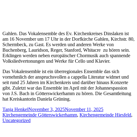
Gahlen. Das Vokalensemble des Ev. Kirchenkreises Dinslaken ist
am 16 November um 17 Uhr in der Dorfkirche Gahlen, Kirchstr. 80,
Schermbeck, zu Gast. Es werden und anderen Werke von
Buchenberg, Lauridson, Reger, Stanford, Whitacre zu hören sein.
Erklingen werden neben europäischer Chormusik auch spannende
Volksliedvertonungen und Werke für Cello und Klavier.
Das Vokalensemble ist ein überregionales Ensemble das sich
vornehmlich der anspruchsvollen a cappella Literatur widmet und
seit rund 25 Jahren im Kirchenkreis und darüber hinaus Konzerte
gibt. Zuletzt war das Ensemble im April mit der Johannespassion
von J.S. Bach in Götterswickerhamm zu hören. Die Gesamtleitung
hat Kreiskantorin Daniela Grüning.
Author
Posted
Categories
Tanja Henkel
November 3, 2025
November 11, 2025
on
Kirchengemeinde Götterswickerhamm
,
Kirchengemeinde Hiesfeld
,
Uncategorized