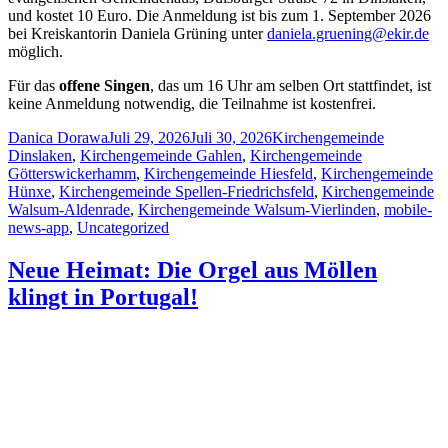
und kostet 10 Euro. Die Anmeldung ist bis zum 1. September 2026
bei Kreiskantorin Daniela Grüning unter
daniela.gruening@ekir.de
möglich.
Für das
offene Singen
, das um 16 Uhr am selben Ort stattfindet, ist
keine Anmeldung notwendig, die Teilnahme ist kostenfrei.
Author
Posted
Categories
Danica Dorawa
Juli 29, 2026
Juli 30, 2026
Kirchengemeinde
on
Dinslaken
,
Kirchengemeinde Gahlen
,
Kirchengemeinde
Götterswickerhamm
,
Kirchengemeinde Hiesfeld
,
Kirchengemeinde
Hünxe
,
Kirchengemeinde Spellen-Friedrichsfeld
,
Kirchengemeinde
Walsum-Aldenrade
,
Kirchengemeinde Walsum-Vierlinden
,
mobile-
news-app
,
Uncategorized
Neue Heimat: Die Orgel aus Möllen
klingt in Portugal!