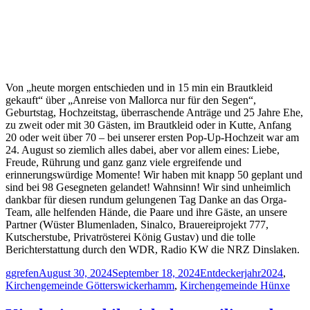
Von „heute morgen entschieden und in 15 min ein Brautkleid
gekauft“ über „Anreise von Mallorca nur für den Segen“,
Geburtstag, Hochzeitstag, überraschende Anträge und 25 Jahre Ehe,
zu zweit oder mit 30 Gästen, im Brautkleid oder in Kutte, Anfang
20 oder weit über 70 – bei unserer ersten Pop-Up-Hochzeit war am
24. August so ziemlich alles dabei, aber vor allem eines: Liebe,
Freude, Rührung und ganz ganz viele ergreifende und
erinnerungswürdige Momente! Wir haben mit knapp 50 geplant und
sind bei 98 Gesegneten gelandet! Wahnsinn! Wir sind unheimlich
dankbar für diesen rundum gelungenen Tag Danke an das Orga-
Team, alle helfenden Hände, die Paare und ihre Gäste, an unsere
Partner (Wüster Blumenladen, Sinalco, Brauereiprojekt 777,
Kutscherstube, Privatrösterei König Gustav) und die tolle
Berichterstattung durch den WDR, Radio KW die NRZ Dinslaken.
Author
Posted
Categories
ggrefen
August 30, 2024
September 18, 2024
Entdeckerjahr2024
,
on
Kirchengemeinde Götterswickerhamm
,
Kirchengemeinde Hünxe