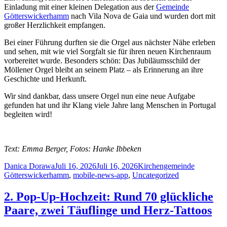
Einladung mit einer kleinen Delegation aus der
Gemeinde
Götterswickerhamm
nach Vila Nova de Gaia und wurden dort mit
großer Herzlichkeit empfangen.
Bei einer Führung durften sie die Orgel aus nächster Nähe erleben
und sehen, mit wie viel Sorgfalt sie für ihren neuen Kirchenraum
vorbereitet wurde. Besonders schön: Das Jubiläumsschild der
Möllener Orgel bleibt an seinem Platz – als Erinnerung an ihre
Geschichte und Herkunft.
Wir sind dankbar, dass unsere Orgel nun eine neue Aufgabe
gefunden hat und ihr Klang viele Jahre lang Menschen in Portugal
begleiten wird!
Text: Emma Berger, Fotos: Hanke Ibbeken
Author
Posted
Categories
Danica Dorawa
Juli 16, 2026
Juli 16, 2026
Kirchengemeinde
on
Götterswickerhamm
,
mobile-news-app
,
Uncategorized
2. Pop-Up-Hochzeit: Rund 70 glückliche
Paare, zwei Täuflinge und Herz-Tattoos