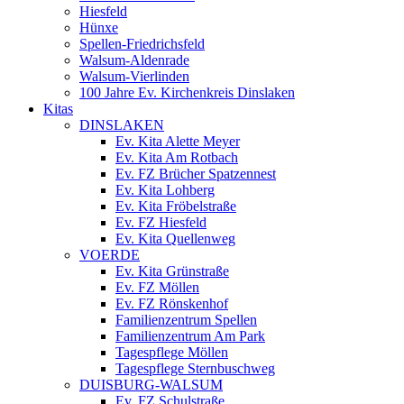
Hiesfeld
Hünxe
Spellen-Friedrichsfeld
Walsum-Aldenrade
Walsum-Vierlinden
100 Jahre Ev. Kirchenkreis Dinslaken
Kitas
DINSLAKEN
Ev. Kita Alette Meyer
Ev. Kita Am Rotbach
Ev. FZ Brücher Spatzennest
Ev. Kita Lohberg
Ev. Kita Fröbelstraße
Ev. FZ Hiesfeld
Ev. Kita Quellenweg
VOERDE
Ev. Kita Grünstraße
Ev. FZ Möllen
Ev. FZ Rönskenhof
Familienzentrum Spellen
Familienzentrum Am Park
Tagespflege Möllen
Tagespflege Sternbuschweg
DUISBURG-WALSUM
Ev. FZ Schulstraße