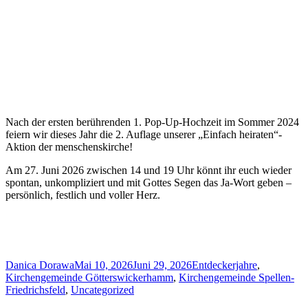
Nach der ersten berührenden 1. Pop-Up-Hochzeit im Sommer 2024
feiern wir dieses Jahr die 2. Auflage unserer „Einfach heiraten“-
Aktion der menschenskirche!
Am 27. Juni 2026 zwischen 14 und 19 Uhr könnt ihr euch wieder
spontan, unkompliziert und mit Gottes Segen das Ja-Wort geben –
persönlich, festlich und voller Herz.
Author
Posted
Categories
Danica Dorawa
Mai 10, 2026
Juni 29, 2026
Entdeckerjahre
,
on
Kirchengemeinde Götterswickerhamm
,
Kirchengemeinde Spellen-
Friedrichsfeld
,
Uncategorized