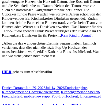
geschwungene Herzen, ein Herz mit Datum, eine Rose mit Datum
und die Schinkelkirche mit Datum. Neben den Tattoos war vor
allem die kostenlosen Kaltgetränke für alle der Renner. Die
Cupcakes für die Paare wurden wie vor zwei Jahren schon von der
Kinderwelt des Ev. Kirchenkreises Dinslaken gespendet. Zudem
konnten sich die Paare einen Blumenstrauß vor Ort beim Team vom
Blumenladen Wüster aus Dinslaken erwerben. Das Honorar für das
Tattoo-Studio spendet Frank Prescher übrigens der Diakonie im Ev.
Kirchenkreis Dinslaken für ihr Projekt „
Kein Kind in Armut
“.
„Allen die das wunderschöne Ereignis verpasst haben, kann ich
versichern, dass dies nicht die letzte Pop Up-Hochzeit der
menschenskirche war“, erklärt Katharina Bous abschließend. Wann
und wo stehe jedoch noch nicht fest.
HIER
geht es zum Abschlussfilm.
Author
Posted
Categories
Danica Dorawa
Juni 29, 2026
Juli 14, 2026
Entdeckerjahre
,
on
Kirchengemeinde Götterswickerhamm
,
Kirchengemeinde Spellen-
Friedrichsfeld
,
mobile-news-app
,
Pop-Up-Hochzeit
,
Uncategorized