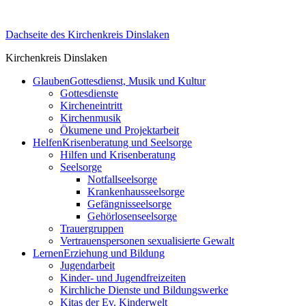
Skip
to
Dachseite des Kirchenkreis Dinslaken
content
Kirchenkreis Dinslaken
Glauben
Gottesdienst, Musik und Kultur
Gottesdienste
Kircheneintritt
Kirchenmusik
Ökumene und Projektarbeit
Helfen
Krisenberatung und Seelsorge
Hilfen und Krisenberatung
Seelsorge
Notfallseelsorge
Krankenhausseelsorge
Gefängnisseelsorge
Gehörlosenseelsorge
Trauergruppen
Vertrauenspersonen sexualisierte Gewalt
Lernen
Erziehung und Bildung
Jugendarbeit
Kinder- und Jugendfreizeiten
Kirchliche Dienste und Bildungswerke
Kitas der Ev. Kinderwelt