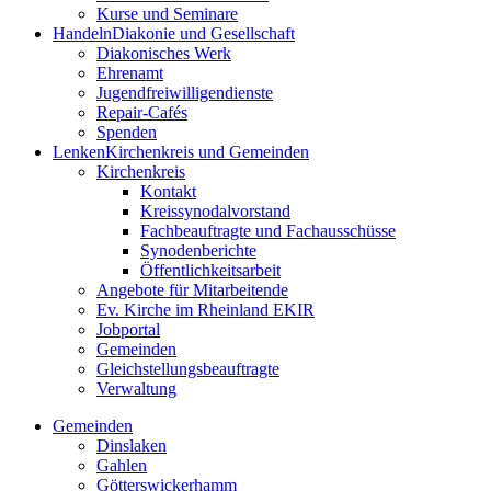
Kurse und Seminare
Handeln
Diakonie und Gesellschaft
Diakonisches Werk
Ehrenamt
Jugendfreiwilligendienste
Repair-Cafés
Spenden
Lenken
Kirchenkreis und Gemeinden
Kirchenkreis
Kontakt
Kreissynodalvorstand
Fachbeauftragte und Fachausschüsse
Synodenberichte
Öffentlichkeitsarbeit
Angebote für Mitarbeitende
Ev. Kirche im Rheinland EKIR
Jobportal
Gemeinden
Gleichstellungs­­­beauftragte
Verwaltung
Gemeinden
Dinslaken
Gahlen
Götterswickerhamm