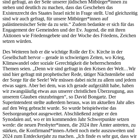
sind gefragt, an der Seite unserer jüdischen Mitbürger*innen zu
stehen und deutlich zu machen, dass das Geschehen das
Existenzrecht des Staates Israel nicht in Frage stellt. Und gleichzeitig
sind wir auch gefragt, für unsere Mitbürger*innen auf
palästinensischer Seite da zu sein.“ Zudem bedankte er sich für das
Engagement der Gemeinden und der Ev. Jugend, die mit ihren
Aktionen wie Friedensgebete und der Woche des Friedens, Zeichen
setzen würden.
Des Weiteren hob er die wichtige Rolle der Ev. Kirche in der
Gesellschaft hervor – gerade in schwierigen Zeiten, wo Krieg,
Klimawandel oder soziale Gerechtigkeit die beherrschenden
Themen seien. „Denn wir sind gefragt in den Krisen der Welt…Wir
sind hier gefragt mit prophetischer Rede, tätiger Nächstenliebe und
der Sorge für die Seele! Wir müssen dabei nicht zu allem und jedem
etwas sagen. Aber bei dem, was ich gerade aufgezählt habe, haben
wir zwangsläufig etwas aus unserer christlichen Überzeugung, aus
unserem Glauben einzubringen“, so David Bongartz. Der
Superintendent stellte außerdem heraus, was im aktuellen Jahr alles
auf den Weg gebracht wurde. So wurde beispielweise das
Seelsorgeangebot ausgeweitet. Abschließend zeigte er den
Synodalen auf, wo er im kommenden Jahr Schwerpunkte setzen
werde: die neuen Presbyter*innen, die 2024 ihre Ämter antreten, zu
stärken, die Konfirmand*innen-Arbeit noch mehr auszuweiten und
2024 zum Entdeckerjahr zu machen. „Ich finde es sehr gut, dass wir