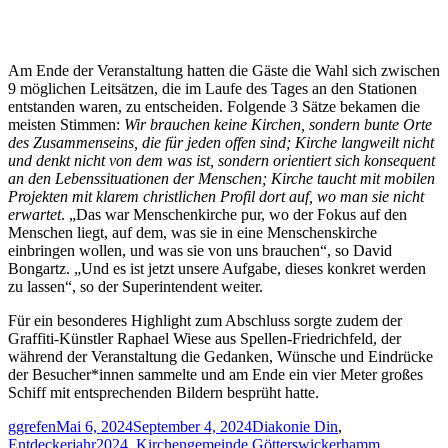
Am Ende der Veranstaltung hatten die Gäste die Wahl sich zwischen
9 möglichen Leitsätzen, die im Laufe des Tages an den Stationen
entstanden waren, zu entscheiden. Folgende 3 Sätze bekamen die
meisten Stimmen:
Wir brauchen keine Kirchen, sondern bunte Orte
des Zusammenseins, die für jeden offen sind; Kirche langweilt nicht
und denkt nicht von dem was ist, sondern orientiert sich konsequent
an den Lebenssituationen der Menschen; Kirche taucht mit mobilen
Projekten mit klarem christlichen Profil dort auf, wo man sie nicht
erwartet
. „Das war Menschenkirche pur, wo der Fokus auf den
Menschen liegt, auf dem, was sie in eine Menschenskirche
einbringen wollen, und was sie von uns brauchen“, so David
Bongartz. „Und es ist jetzt unsere Aufgabe, dieses konkret werden
zu lassen“, so der Superintendent weiter.
Für ein besonderes Highlight zum Abschluss sorgte zudem der
Graffiti-Künstler Raphael Wiese aus Spellen-Friedrichfeld, der
während der Veranstaltung die Gedanken, Wünsche und Eindrücke
der Besucher*innen sammelte und am Ende ein vier Meter großes
Schiff mit entsprechenden Bildern besprüht hatte.
Author
Posted
Categories
ggrefen
Mai 6, 2024
September 4, 2024
Diakonie Din
,
on
Entdeckerjahr2024
,
Kirchengemeinde Götterswickerhamm
,