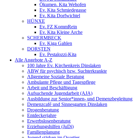
Ökumen. Kita Wehofen
Ev. Kita Schmiedegasse
Ev. Kita Dorfwichtel
HÜNXE
Ev. FZ KommRein
Ev. Kita Kleine Arche
SCHERMBECK
Ev. Kiga Gahlen
DORSTEN
Ev. Pestalozzi-Kita
Alle Angebote A-Z
100 Jahre Ev. Kirchenkreis Dinslaken
ABW für psychisch bzw. Suchterkrankte
Allgemeine Soziale Beratung
Ambulante Pflege und Tagespflege
Arbeit und Beschäftigung
Aufsuchende Jugendarbeit (AJA)
Ausbildung zur Senior*innen- und Demenzbegleitung
Demenzcafé und Sinnesgarten Dinslaken
Drogenberatung
Entdeckerjahre
Erwerbslosenberatung
Erziehungshilfen (JuDi)
Familienplanung
Jugend stärken im Quartier