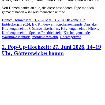
Von Herzen danke an alle, die diese besonderen Tage möglich
gemacht haben – ihr seid menschenskirche.
Author
Posted
Categories
Danica Dorawa
Mai 13, 2026
Mai 13, 2026
Diakonie Din
,
on
Entdeckerjahr2024
,
Ev. Kinderwelt
,
Kirchengemeinde Dinslaken
,
Kirchengemeinde Götterswickerhamm
,
Kirchengemeinde Hünxe
,
Kirchengemeinde Spellen-Friedrichsfeld
,
Kirchengemeinde
Walsum-Aldenrade
,
mobile-news-app
,
Uncategorized
2. Pop-Up-Hochzeit: 27. Juni 2026, 14–19
Uhr, Götterswickerhamm