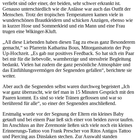
verliebt sind oder einer, der beiden, sehr schwer erkrankt ist.
Genauso unterschiedlich wie die Anlässe war auch das Outfit der
Menschen. Trotz der tropischen Temperaturen kamen viele in
wunderschönen Brautkleidern und schicken Anzügen, ebenso wie
in kurzer Hose und Sommerkleid und ein Mann und eine Frau
trugen eine Wikinger-Kluft.
„All diese Liebenden haben diesen Tag zu etwas ganz Besonderem
gemacht,“ so Pfarrerin Katharina Bous, Mitorganisatorin der Pop
Up-Hochzeit. „Es gab nur positives Feedback. So hat sich ein Paar
bei mir für die liebevolle, warmherzige und stressfreie Begleitung
bedankt. Vielen hat zudem die ganz persönliche Atmosphäre und
das Einfühlungsvermögen der Segnenden gefallen“, berichtete sie
weiter.
Aber auch die Segnenden selbst waren durchweg begeistert „Ich
war ganz überrascht, wie tief man in 15 Minuten Gespräch mit den
Paaren kommt. Es sind so viele Tränen geflossen und war so
berührend für alle“, so einer der Segnenden anschließend.
Erstmalig wurde vor der Segnung der Eltern ein kleines Baby
getauft und bei einem Paar ließ sich einer von beiden zuvor taufen.
Im Anschluss an ihre Zeremonie ließen sich viele noch ein kleines
Erinnerungs-Tattoo von Frank Prescher von Ritos Antigos Tattoo
und Piercing aus Dinslaken stechen. Zur Auswahl standen